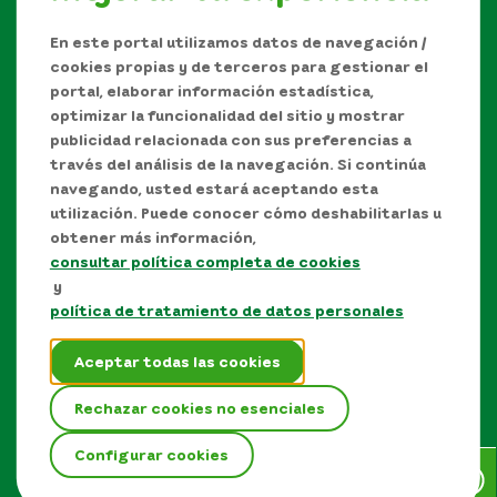
En este portal utilizamos datos de navegación /
cookies propias y de terceros para gestionar el
portal, elaborar información estadística,
optimizar la funcionalidad del sitio y mostrar
publicidad relacionada con sus preferencias a
través del análisis de la navegación. Si continúa
navegando, usted estará aceptando esta
utilización. Puede conocer cómo deshabilitarlas u
obtener más información,
consultar política completa de cookies
Manual de Derechos de Autor y/o autorización de
y
uso sobre los contenidos
política de tratamiento de datos personales
Política de protección de datos personales
Aceptar todas las cookies
Términos y condiciones del sitio
Rechazar cookies no esenciales
Mapa del sitio
Configurar cookies
EPM © Todos los derechos reservados 2026