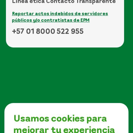
Línea ética Contacto Transparente
Reportar actos indebidos de servidores
públicos y/o contratistas de EPM
+57 01 8000 522 955
Usamos cookies para
mejorar tu experiencia
Síguenos en