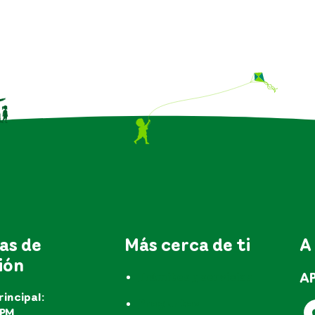
as de
Más cerca de ti
A
ión
A
Trámites y servicios
rincipal:
Preguntas
EPM