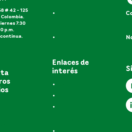
frecuentes
8 # 42 - 125
Co
Peticiones, quejas,
, Colombia.
reclamos y recursos
iernes 7:30
e
(PQR'S)
30 p.m.
continua.
No
Consulta de
radicados
s los canales
no
ón al público
Enlaces de
S
interés
uta
ros
Acerca de nosotros
ios
Grupo EPM
 del Agua EPM
Entidades
reguladoras de
teca EPM
servicios públicos
ción EPM
Sistema de