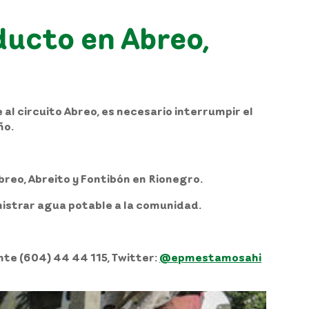
ducto en Abreo,
al circuito Abreo, es necesario interrumpir el
ño.
Abreo, Abreito y Fontibón en Rionegro.
nistrar agua potable a la comunidad.
iente (604) 44 44 115, Twitter:
@epmestamosahi