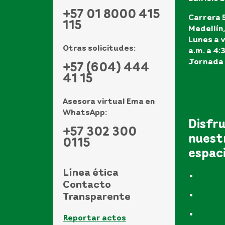
+57 01 8000 415
Carrera 5
115
Medellín
Lunes a v
Otras solicitudes:
a.m. a 4:
Jornada 
+57 (604) 444
41 15
Ver todo
de atenci
Asesora virtual Ema en
WhatsApp:
Disfr
+57 302 300
nuest
0115
espac
Línea ética
Museo
Contacto
Biblio
Transparente
Funda
Reportar actos