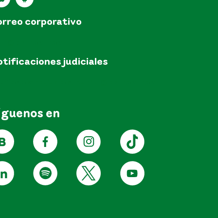
rreo corporativo
pm@epm.com.co
tificaciones judiciales
tificacionesjudicialesEPM@epm.com.co
íguenos en