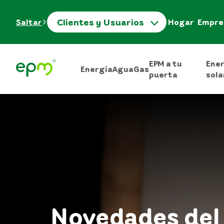
Clientes y Usuarios
Saltar
Hogar
Empre
EPM a tu
Ene
Energía
Agua
Gas
puerta
sola
Novedades del 