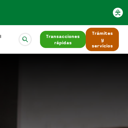
Trámites
l
Transacciones
y
rápidas
servicios