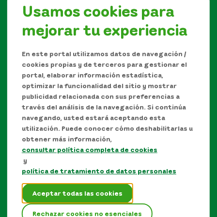
Usamos cookies para
mejorar tu experiencia
Síguenos en
En este portal utilizamos datos de navegación /
cookies propias y de terceros para gestionar el
portal, elaborar información estadística,
optimizar la funcionalidad del sitio y mostrar
publicidad relacionada con sus preferencias a
través del análisis de la navegación. Si continúa
navegando, usted estará aceptando esta
utilización. Puede conocer cómo deshabilitarlas u
obtener más información,
consultar política completa de cookies
Manual de Derechos de Autor y/o autorización de
y
uso sobre los contenidos
política de tratamiento de datos personales
Política de protección de datos personales
Aceptar todas las cookies
Términos y condiciones del sitio
Rechazar cookies no esenciales
Mapa del sitio