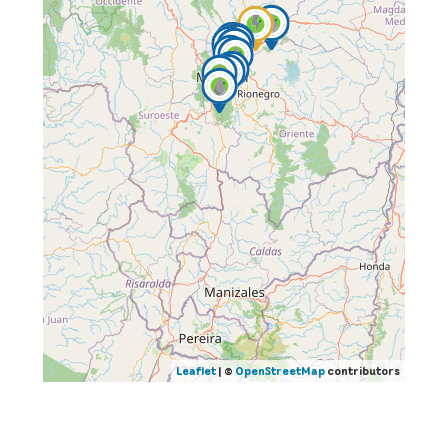
Leaflet
| ©
OpenStreetMap
contributors