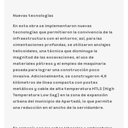
Nuevas tecnologías
En esta obra se implementaron nuevas
tecnologías que permitieron la convivencia de la
infraestructura con el entorno; así, para las
cimentaciones profundas, se utilizaron anclajes
helicoidales, una técnica que disminuye la
magnitud de las excavaciones, el uso de
materiales pétreos y el empleo de maquinaria
pesada para lograr una construcción poco
invasiva. Adicionalmente, se construyeron 4,6
kilómetros de línea compacta con postes
metálicos y cable de alta temperatura HTLS (High
Temperature Low Sag) en la zona de expansión
urbana del municipio de Apartadó, lo que permite
una reducción en el ancho de la servidumbre.
En armonía con los retos laborales y ambientales