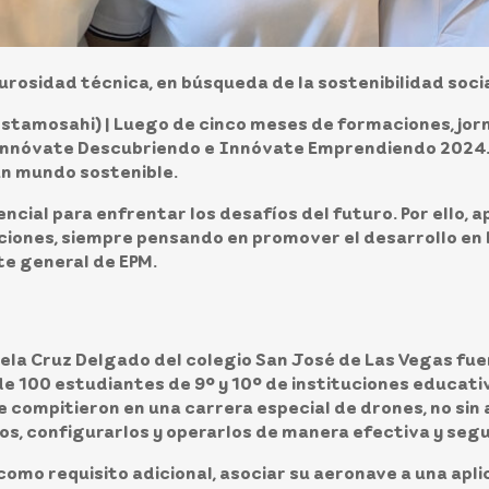
urosidad técnica, en búsqueda de la sostenibilidad soci
estamosahi) |
Luego de cinco meses de formaciones, jorn
 Innóvate Descubriendo e Innóvate Emprendiendo 2024. 
un mundo sostenible.
encial para enfrentar los desafíos del futuro. Por ello, 
ones, siempre pensando en promover el desarrollo en los
te general de EPM.
iela Cruz Delgado del colegio San José de Las Vegas fu
e 100 estudiantes de 9° y 10° de instituciones educati
 compitieron en una carrera especial de drones, no sin
os, configurarlos y operarlos de manera efectiva y segu
 como requisito adicional, asociar su aeronave a una apli