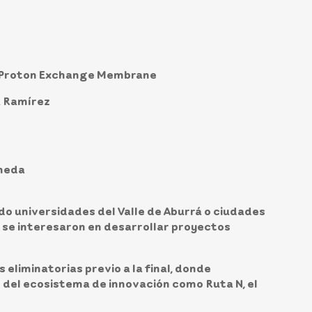
as Proton Exchange Membrane
á Ramírez
neda
o universidades del Valle de Aburrá o ciudades
 se interesaron en desarrollar proyectos
eliminatorias previo a la final, donde
te del ecosistema de innovación como Ruta N, el