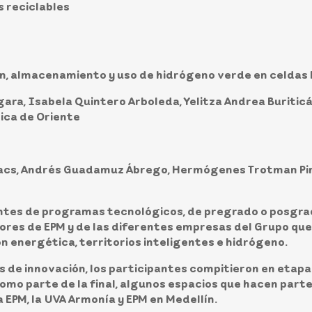
s reciclables
ión, almacenamiento y uso de hidrógeno verde en celd
ara, Isabela Quintero Arboleda, Yelitza Andrea Buritic
ica de Oriente
acs, Andrés Guadamuz Ábrego, Hermógenes Trotman Pi
ntes de programas tecnológicos, de pregrado o posgrad
ores de EPM y de las diferentes empresas del Grupo que
ón energética, territorios inteligentes e hidrógeno.
de innovación, los participantes compitieron en etapas 
 como parte de la final, algunos espacios que hacen par
 EPM, la UVA Armonía y EPM en Medellín.