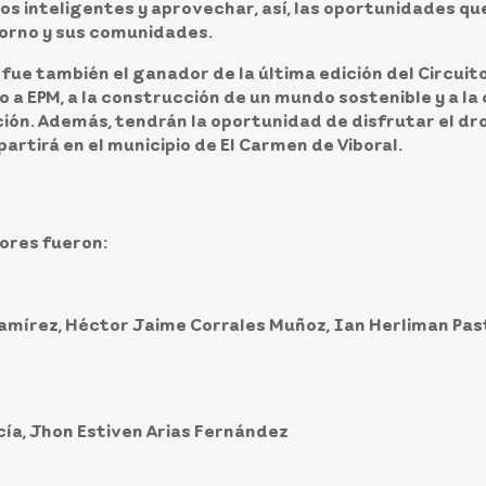
ios inteligentes y aprovechar, así, las oportunidades qu
torno y sus comunidades.
fue también el ganador de la última edición del Circuito
o a EPM, a la construcción de un mundo sostenible y a l
ción. Además, tendrán la oportunidad de disfrutar el d
artirá en el municipio de El Carmen de Viboral.
ores fueron:
amírez, Héctor Jaime Corrales Muñoz, Ian Herliman Pa
ía, Jhon Estiven Arias Fernández