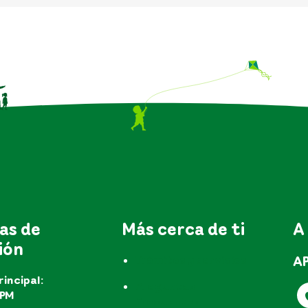
as de
Más cerca de ti
A
ión
A
Trámites y servicios
rincipal:
Preguntas
EPM
frecuentes