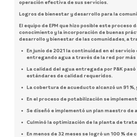
operación efectiva de sus servicios.
Logros de bienestar y desarrollo para la comun
El equipo de EPM que hizo posible este proceso d
conocimiento y la incorporación de buenas prác
desarrollo y bienestar de las comunidades, a tr
En junio de 2021 la continuidad en el servici
entregando agua a través de la red por más de
La calidad del agua entregada por P&K pasó d
estándares de calidad requeridos.
La cobertura de acueducto alcanzó un 91 %, 
En el proceso de potabilización se implement
Se diseñó e implementó un plan maestro de 
Culminó la optimización de la planta de tra
En menos de 32 meses se logró un 100 % de cob