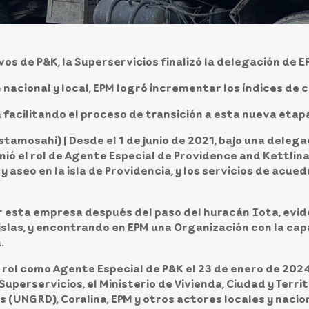
vos de P&K, la Superservicios finalizó la delegación de
 nacional y local, EPM logró incrementar los índices de 
facilitando el proceso de transición a esta nueva etap
estamosahi)
| Desde el 1 de junio de 2021, bajo una deleg
ió el rol de Agente Especial de Providence and Kettlina Ut
aseo en la isla de Providencia, y los servicios de acuedu
ir esta empresa después del paso del huracán Iota, evid
islas, y encontrando en EPM una Organización con la ca
.
 su rol como Agente Especial de P&K el 23 de enero de 20
uperservicios, el Ministerio de Vivienda, Ciudad y Territ
s (UNGRD), Coralina, EPM y otros actores locales y naci