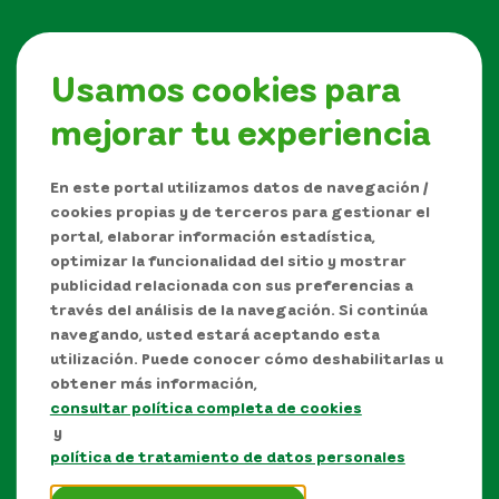
Usamos cookies para
mejorar tu experiencia
Síguenos en
En este portal utilizamos datos de navegación /
cookies propias y de terceros para gestionar el
portal, elaborar información estadística,
optimizar la funcionalidad del sitio y mostrar
publicidad relacionada con sus preferencias a
través del análisis de la navegación. Si continúa
navegando, usted estará aceptando esta
utilización. Puede conocer cómo deshabilitarlas u
obtener más información,
consultar política completa de cookies
Manual de Derechos de Autor y/o autorización de
y
uso sobre los contenidos
política de tratamiento de datos personales
Política de protección de datos personales