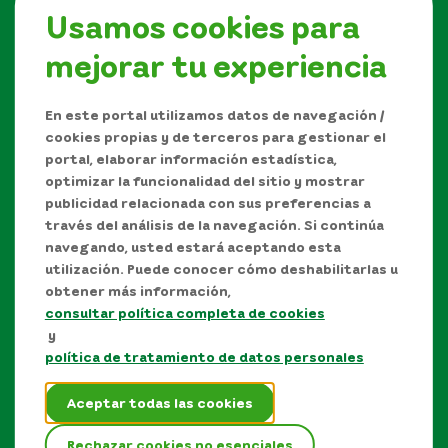
Usamos cookies para
mejorar tu experiencia
Síguenos en
En este portal utilizamos datos de navegación /
cookies propias y de terceros para gestionar el
portal, elaborar información estadística,
optimizar la funcionalidad del sitio y mostrar
publicidad relacionada con sus preferencias a
través del análisis de la navegación. Si continúa
navegando, usted estará aceptando esta
utilización. Puede conocer cómo deshabilitarlas u
obtener más información,
consultar política completa de cookies
Manual de Derechos de Autor y/o autorización de
y
uso sobre los contenidos
política de tratamiento de datos personales
Política de protección de datos personales
Aceptar todas las cookies
Términos y condiciones del sitio
Rechazar cookies no esenciales