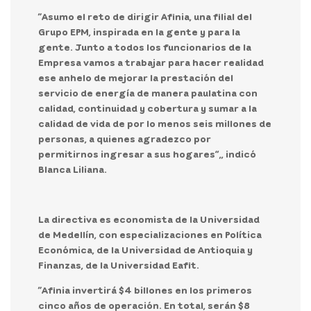
“Asumo el reto de dirigir Afinia, una filial del
Grupo EPM, inspirada en la gente y para la
gente. Junto a todos los funcionarios de la
Empresa vamos a trabajar para hacer realidad
ese anhelo de mejorar la prestación del
servicio de energía de manera paulatina con
calidad, continuidad y cobertura y sumar a la
calidad de vida de por lo menos seis millones de
personas, a quienes agradezco por
permitirnos ingresar a sus hogares”,
, indicó
Blanca Liliana.
La directiva es economista de la Universidad
de Medellín, con especializaciones en Política
Económica, de la Universidad de Antioquia y
Finanzas, de la Universidad Eafit.
“Afinia invertirá
$4 billones
en los primeros
cinco años de operación. En total, serán
$8