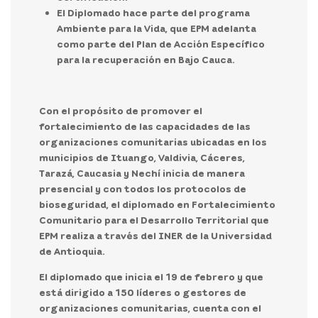
El Diplomado hace parte del programa
Ambiente para la Vida, que EPM adelanta
como parte del Plan de Acción Específico
para la recuperación en Bajo Cauca.
Con el propósito de promover el
fortalecimiento de las capacidades de las
organizaciones comunitarias ubicadas en los
municipios de Ituango, Valdivia, Cáceres,
Tarazá, Caucasia y Nechí inicia de manera
presencial y con todos los protocolos de
bioseguridad, el diplomado en Fortalecimiento
Comunitario para el Desarrollo Territorial que
EPM realiza a través del INER de la Universidad
de Antioquia.
El diplomado que inicia el 19 de febrero y que
está dirigido a 150 líderes o gestores de
organizaciones comunitarias, cuenta con el