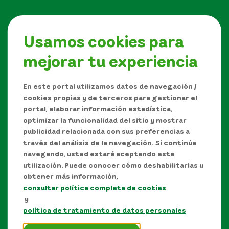
Usamos cookies para
mejorar tu experiencia
Síguenos en
En este portal utilizamos datos de navegación /
cookies propias y de terceros para gestionar el
portal, elaborar información estadística,
optimizar la funcionalidad del sitio y mostrar
publicidad relacionada con sus preferencias a
través del análisis de la navegación. Si continúa
navegando, usted estará aceptando esta
utilización. Puede conocer cómo deshabilitarlas u
obtener más información,
consultar política completa de cookies
Manual de Derechos de Autor y/o autorización de
y
uso sobre los contenidos
política de tratamiento de datos personales
Política de protección de datos personales