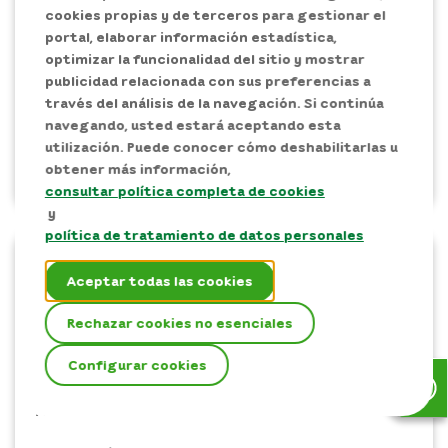
cookies propias y de terceros para gestionar el
Comentarios
portal, elaborar información estadística,
Me gusta escuchar crónicas de los usuarios con sus
optimizar la funcionalidad del sitio y mostrar
experiencias y el mejoramiento de la calidad de vida
publicidad relacionada con sus preferencias a
como consecuencia de esas pequeñas acciones
través del análisis de la navegación. Si continúa
como disfrutar de electricidad, agua, gas e incluso
navegando, usted estará aceptando esta
un aprendizaje adquirido en la Fundación EPM, Gracias
utilización. Puede conocer cómo deshabilitarlas u
a Aló EPM me enteré que la Fundación EPM tiene
obtener más información,
talleres de formación
consultar política completa de cookies
y
política de tratamiento de datos personales
Nombre
Aceptar todas las cookies
Alicia
Rechazar cookies no esenciales
Fecha
2021-02-01 00:00
Configurar cookies
Ubicación
Medellín