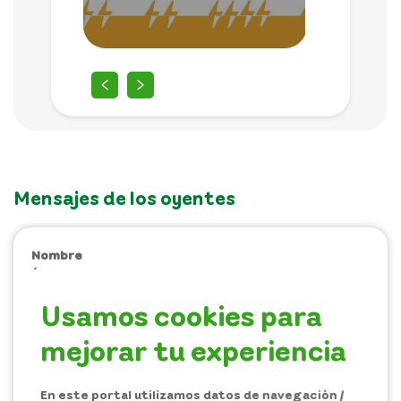
Mensajes de los oyentes
Nombre
Ángela Hoyos
Usamos cookies para
Fecha
2021-02-01 00:00
mejorar tu experiencia
Ubicación
Municipio de Bello
En este portal utilizamos datos de navegación /