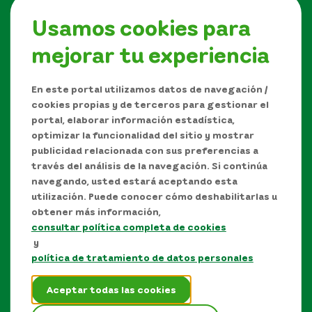
Usamos cookies para
mejorar tu experiencia
Síguenos en
En este portal utilizamos datos de navegación /
cookies propias y de terceros para gestionar el
portal, elaborar información estadística,
optimizar la funcionalidad del sitio y mostrar
publicidad relacionada con sus preferencias a
través del análisis de la navegación. Si continúa
navegando, usted estará aceptando esta
utilización. Puede conocer cómo deshabilitarlas u
obtener más información,
consultar política completa de cookies
Manual de Derechos de Autor y/o autorización de
y
uso sobre los contenidos
política de tratamiento de datos personales
Política de protección de datos personales
Aceptar todas las cookies
Términos y condiciones del sitio