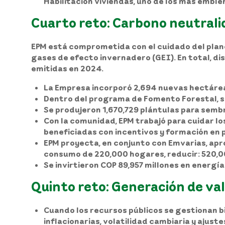
Habilitación Viviendas, uno de los más emble
Cuarto reto: Carbono neutrali
EPM está comprometida con el cuidado del planet
gases de efecto invernadero (GEI). En total, d
emitidas en 2024.
La Empresa incorporó 2,694 nuevas hectáreas
Dentro del programa de Fomento Forestal, s
Se produjeron 1,670,729 plántulas para sembra
Con la comunidad, EPM trabajó para cuidar lo
beneficiadas con incentivos y formación en p
EPM proyecta, en conjunto con Emvarias, apro
consumo de 220,000 hogares, reducir: 520,000
Se invirtieron COP 89,957 millones en energí
Quinto reto: Generación de va
Cuando los recursos públicos se gestionan bi
inflacionarias, volatilidad cambiaria y ajust