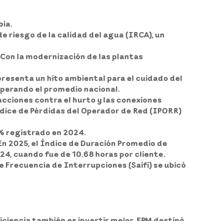
bia.
de riesgo de la calidad del agua (IRCA), un
 Con la modernización de las plantas
epresenta un hito ambiental para el cuidado del
superando el promedio nacional.
cciones contra el hurto y las conexiones
Índice de Pérdidas del Operador de Red (IPORR)
 % registrado en 2024.
 En 2025, el Índice de Duración Promedio de
024, cuando fue de 10.68 horas por cliente.
de Frecuencia de Interrupciones (Saifi) se ubicó
ficiencia también es invertir mejor, EPM destinó