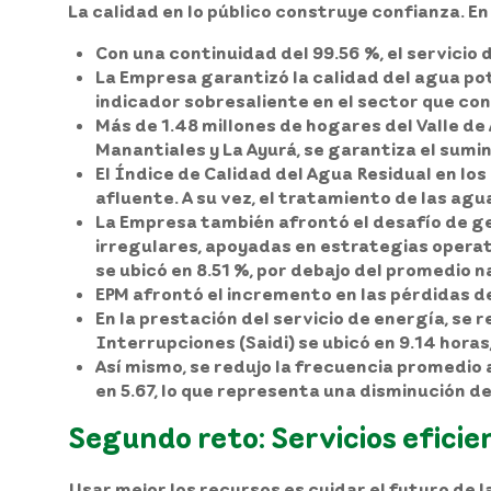
La calidad en lo público construye confianza. En
Con una continuidad del 99.56 %, el servicio
La Empresa garantizó la calidad del agua pota
indicador sobresaliente en el sector que co
Más de 1.48 millones de hogares del Valle de
Manantiales y La Ayurá, se garantiza el sumi
El Índice de Calidad del Agua Residual en los
afluente. A su vez, el tratamiento de las ag
La Empresa también afrontó el desafío de ge
irregulares, apoyadas en estrategias operati
se ubicó en 8.51 %, por debajo del promedio n
EPM afrontó el incremento en las pérdidas de
En la prestación del servicio de energía, se 
Interrupciones (Saidi) se ubicó en 9.14 horas
Así mismo, se redujo la frecuencia promedio a
en 5.67, lo que representa una disminución d
Segundo reto: Servicios efici
Usar mejor los recursos es cuidar el futuro de l