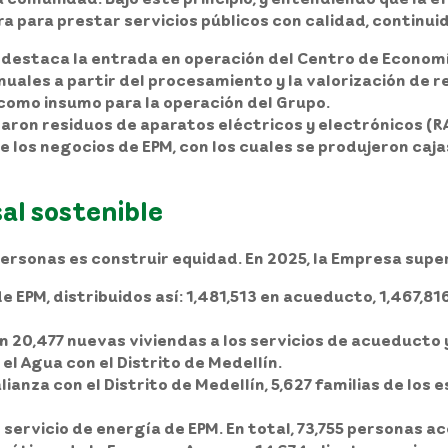
ra para prestar servicios públicos con calidad, continui
e destaca la entrada en operación del Centro de Economí
ales a partir del procesamiento y la valorización de re
 como insumo para la operación del Grupo.
naron residuos de aparatos eléctricos y electrónicos (R
 los negocios de EPM, con los cuales se produjeron caj
al sostenible
personas es construir equidad. En 2025, la Empresa super
e EPM, distribuidos así: 1,481,513 en acueducto, 1,467,81
0,477 nuevas viviendas a los servicios de acueducto y/o
l Agua con el Distrito de Medellín.
ianza con el Distrito de Medellín, 5,627 familias de los 
servicio de energía de EPM. En total, 73,755 personas 