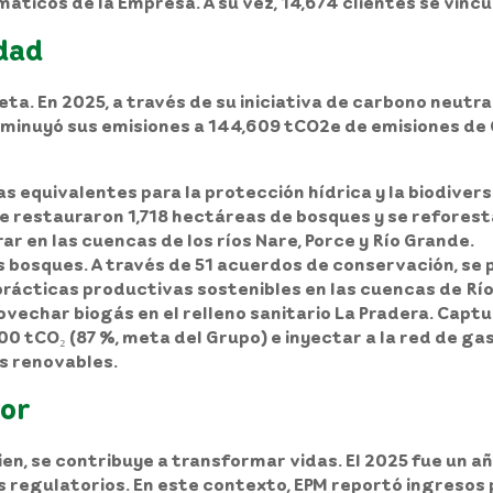
máticos de la Empresa. A su vez, 14,674 clientes se vin
dad
a. En 2025, a través de su iniciativa de carbono neutral
isminuyó sus emisiones a 144,609 tCO2e de emisiones de
 equivalentes para la protección hídrica y la biodivers
e restauraron 1,718 hectáreas de bosques y se refores
r en las cuencas de los ríos Nare, Porce y Río Grande.
s bosques. A través de 51 acuerdos de conservación, se 
rácticas productivas sostenibles en las cuencas de Río G
vechar biogás en el relleno sanitario La Pradera. Captu
 tCO₂ (87 %, meta del Grupo) e inyectar a la red de gas 
as renovables.
lor
en, se contribuye a transformar vidas. El 2025 fue un 
es regulatorios. En este contexto, EPM reportó ingresos p