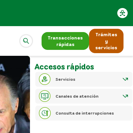
Trámites
Transacciones
y
rápidas
servicios
Accesos rápidos
Servicios
Canales de atención
Consulta de interrupciones