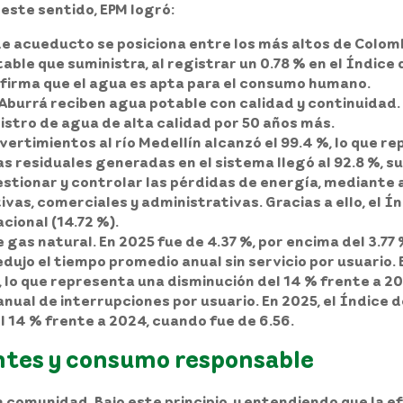
 este sentido, EPM logró:
 de acueducto se posiciona entre los más altos de Colom
ble que suministra, al registrar un 0.78 % en el Índice 
nfirma que el agua es apta para el consumo humano.
 Aburrá reciben agua potable con calidad y continuidad.
nistro de agua de alta calidad por 50 años más.
 vertimientos al río Medellín alcanzó el 99.4 %, lo que r
uas residuales generadas en el sistema llegó al 92.8 %, 
stionar y controlar las pérdidas de energía, mediante a
vas, comerciales y administrativas. Gracias a ello, el 
acional (14.72 %).
 gas natural. En 2025 fue de 4.37 %, por encima del 3.77
redujo el tiempo promedio anual sin servicio por usuario.
, lo que representa una disminución del 14 % frente a 2
nual de interrupciones por usuario. En 2025, el Índice 
el 14 % frente a 2024, cuando fue de 6.56.
entes y consumo responsable
a comunidad. Bajo este principio, y entendiendo que la e