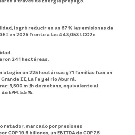
cularon a través de Energía prepago.
idad, logró reducir en un 67 % las emisiones de
 GEI en 2025 frente a las 443,053 tCO2e
idad.
taron 241 hectáreas.
protegieron 225 hectáreas y 71 familias fueron
rande II, La Fe y el río Aburrá.
rar: 3,500 m³/h de metano, equivalente al
de EPM: 5.5 %.
año retador, marcado por presiones
or COP 19.6 billones, un EBITDA de COP 7.5