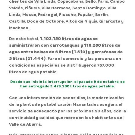
clientes de Villa Linda, Copacabana, Bello, París, Campo
Valdés, Piñuela, Villa Hermosa, Santo Domingo, Villa
Linda, Moscú, Pedregal, Picacho, Popular, Berlín,
Castilla, Doce de Octubre, Altos de Niquía, Girardota y
Machado.
De este total,
1.102.150 litros de agua se
suministraron con carrotanques y 116.280 litros de
agua entre bolsas de 6 litros (1.510) y garrafones de
5 litros (21.444)
. Para el comercio y las personas en
condiciones especiales se distribuyeron 767.000
litros de agua potable.
Desde que inició la interrupción, el pasado 9 de octubre, se
han entregado 3.479.288 litros de agua potable.
Con una intervención de pocos días, la modernización
de la planta de potabilización Manantiales asegura el
servicio de acueducto por los próximos 50 años, con la
continuidad y calidad que merecen los habitantes del
Valle de Aburrá.
Más información sobre la interrupción del servicio de