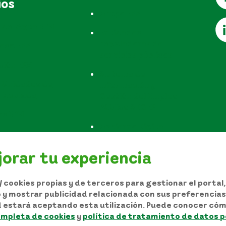
ios
Grupo EPM
 del Agua EPM
Entidades
reguladoras de
teca EPM
servicios públicos
ción EPM
Sistema de
 Unidades de
información y
rticulada
Gestión del Empleo
Público SIGEP
os EPM
Gobierno Digital
Configurar Cookies
orar tu experiencia
 cookies propias y de terceros para gestionar el portal
io y mostrar publicidad relacionada con sus preferencias 
d estará aceptando esta utilización. Puede conocer cóm
utor y/o autorización de uso sobre los contenidos
ompleta de cookies
y
política de tratamiento de datos 
 personales
Términos y condiciones del sitio
Mapa del