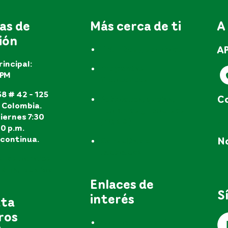
as de
Más cerca de ti
A
ión
A
Trámites y servicios
rincipal:
Preguntas
EPM
frecuentes
8 # 42 - 125
Co
Peticiones, quejas,
, Colombia.
reclamos y recursos
iernes 7:30
e
(PQR'S)
30 p.m.
continua.
No
Consulta de
radicados
s los canales
no
ón al público
Enlaces de
S
interés
uta
ros
Acerca de nosotros