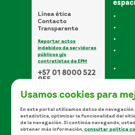
espac
Línea ética
Museo
Contacto
Biblio
Transparente
Funda
Reportar actos
indebidos de servidores
UVAs -
públicos y/o
vida a
contratistas de EPM
Event
+57 01 8000 522
955
Usamos cookies para mej
En este portal utilizamos datos de navegación /
estadística, optimizar la funcionalidad del sit
de la navegación. Si continúa navegando, uste
Manual de Derechos de A
obtener más información,
consultar política c
Política de protección de datos