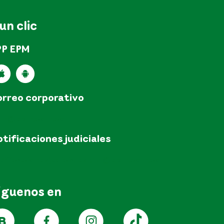
 un clic
PP EPM
rreo corporativo
pm@epm.com.co
tificaciones judiciales
tificacionesjudicialesEPM@epm.com.co
íguenos en