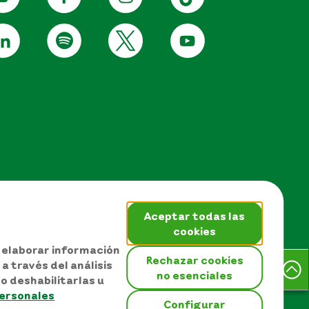
Aceptar todas las
cookies
, elaborar información
Rechazar cookies
a través del análisis
no esenciales
o deshabilitarlas u
EPM © Todos los derechos
personales
reservados 2026
Configurar
 sitio