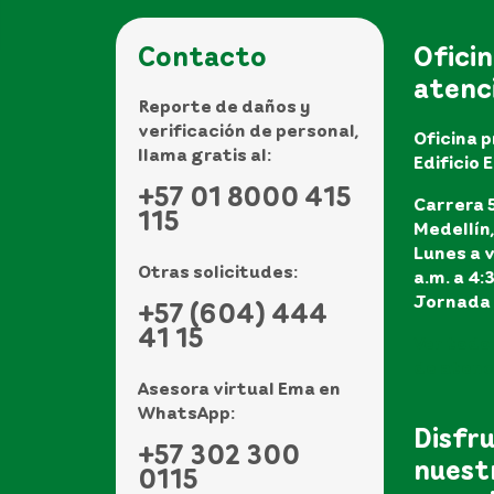
Contacto
Oficin
atenc
Reporte de daños y
verificación de personal,
Oficina p
llama gratis al:
Edificio 
+57 01 8000 415
Carrera 5
115
Medellín
Lunes a v
Otras solicitudes:
a.m. a 4:
Jornada 
+57 (604) 444
41 15
Ver todo
de atenci
Asesora virtual Ema en
WhatsApp:
Disfr
+57 302 300
nuest
0115