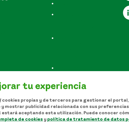
Grupo EPM
 del Agua EPM
Entidades
reguladoras de
teca EPM
servicios públicos
ción EPM
Sistema de
 Unidades de
información y
rticulada
Gestión del Empleo
Público SIGEP
os EPM
Gobierno Digital
Configurar Cookies
orar tu experiencia
 cookies propias y de terceros para gestionar el portal
io y mostrar publicidad relacionada con sus preferencias 
d estará aceptando esta utilización. Puede conocer cóm
utor y/o autorización de uso sobre los contenidos
ompleta de cookies
y
política de tratamiento de datos 
 personales
Términos y condiciones del sitio
Mapa del