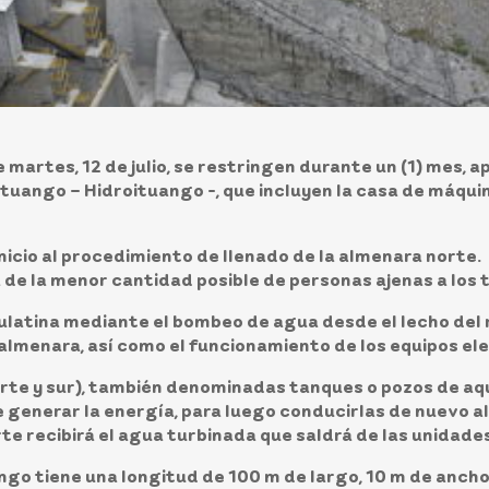
e martes, 12 de julio, se restringen durante un (1) mes, 
tuango – Hidroituango -, que incluyen la casa de máquin
inicio al procedimiento de llenado de la almenara norte
a de la menor cantidad posible de personas ajenas a los 
ulatina mediante el bombeo de agua desde el lecho del 
almenara, así como el funcionamiento de los equipos e
rte y sur), también denominadas tanques o pozos de aq
 generar la energía, para luego conducirlas de nuevo al 
e recibirá el agua turbinada que saldrá de las unidades
go tiene una longitud de 100 m de largo, 10 m de ancho