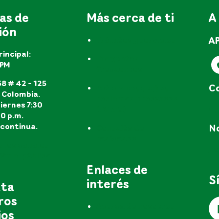
as de
Más cerca de ti
A
ión
A
Trámites y servicios
rincipal:
Preguntas
EPM
frecuentes
8 # 42 - 125
Co
Peticiones, quejas,
, Colombia.
reclamos y recursos
iernes 7:30
e
(PQR'S)
30 p.m.
continua.
No
Consulta de
radicados
s los canales
no
ón al público
Enlaces de
S
interés
uta
ros
Acerca de nosotros
ios