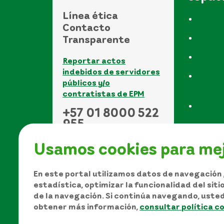
Línea ética
Museo
Contacto
Biblio
Transparente
Funda
Reportar actos
indebidos de servidores
UVAs -
públicos y/o
vida a
contratistas de EPM
Event
+57 01 8000 522
955
Usamos cookies para mej
En este portal utilizamos datos de navegación /
estadística, optimizar la funcionalidad del sit
de la navegación. Si continúa navegando, uste
Manual de Derechos de A
obtener más información,
consultar política c
Política de protección de datos