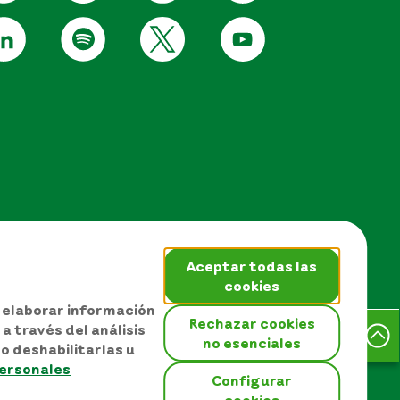
Aceptar todas las
cookies
, elaborar información
Rechazar cookies
a través del análisis
no esenciales
o deshabilitarlas u
EPM © Todos los derechos
personales
reservados 2026
Configurar
 sitio