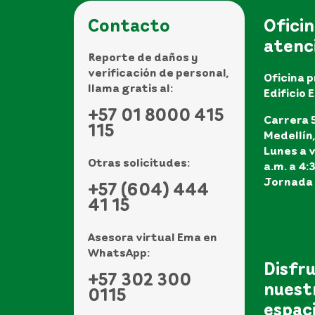
Contacto
Oficin
atenc
Reporte de daños y
verificación de personal,
Oficina p
llama gratis al:
Edificio 
+57 01 8000 415
Carrera 5
115
Medellín
Lunes a v
Otras solicitudes:
a.m. a 4:
Jornada 
+57 (604) 444
41 15
Ver todo
de atenci
Asesora virtual Ema en
WhatsApp:
Disfr
+57 302 300
nuest
0115
espac