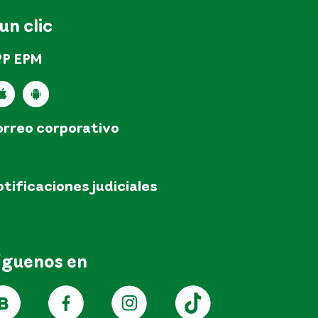
 un clic
PP EPM
rreo corporativo
pm@epm.com.co
tificaciones judiciales
tificacionesjudicialesEPM@epm.com.co
íguenos en