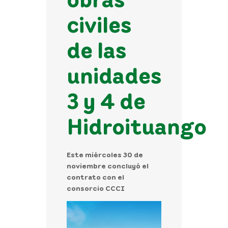
civiles
de las
unidades
3 y 4 de
Hidroituango
Este miércoles 30 de
noviembre concluyó el
contrato con el
consorcio CCCI