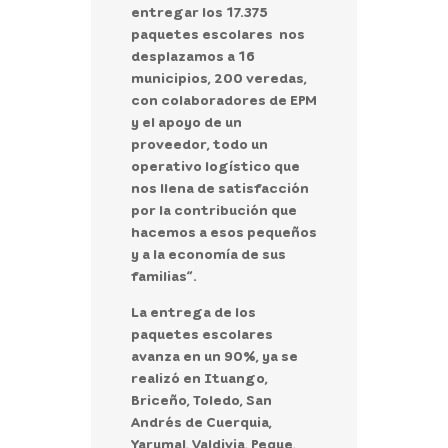
entregar los 17.375
paquetes escolares
nos
desplazamos a 16
municipios, 200 veredas,
con colaboradores de EPM
y el apoyo de un
proveedor, todo un
operativo logístico que
nos llena de satisfacción
por la contribución que
hacemos a esos pequeños
y a la economía de sus
familias”.
La entrega de los
paquetes escolares
avanza en un
90%
, ya se
realizó en
Ituango,
Briceño, Toledo, San
Andrés de Cuerquia,
Yarumal, Valdivia, Peque,