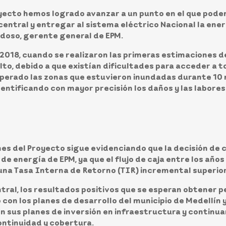
oyecto hemos logrado avanzar a un punto en el que pod
central y entregar al sistema eléctrico Nacional la ener
rdoso, gerente general de EPM.
 2018, cuando se realizaron las primeras estimaciones de
alto, debido a que existían dificultades para acceder a t
perado las zonas que estuvieron inundadas durante 10 me
dentificando con mayor precisión los daños y las labores
nes del Proyecto sigue evidenciando que la decisión de 
de energía de EPM, ya que el flujo de caja entre los añ
una Tasa Interna de Retorno (TIR) incremental superior 
tral, los resultados positivos que se esperan obtener 
 con los planes de desarrollo del municipio de Medellín y
n sus planes de inversión en infraestructura y continu
ontinuidad y cobertura.