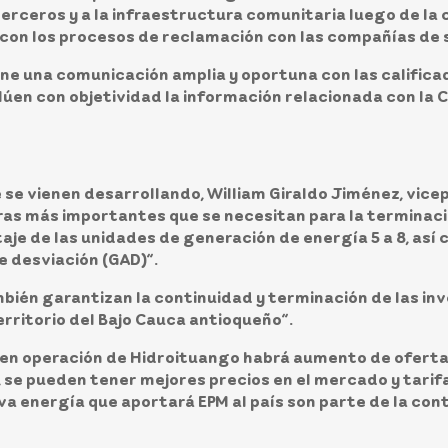
terceros y a la infraestructura comunitaria luego de la 
a con los procesos de reclamación con las compañías de
ne una comunicación amplia y oportuna con las calificad
lúen con objetividad la información relacionada con la 
e se vienen desarrollando, William Giraldo Jiménez, vic
bras más importantes que se necesitan para la terminac
aje de las unidades de generación de energía 5 a 8, así
e desviación (GAD)”.
bién garantizan la continuidad y terminación de las inve
territorio del Bajo Cauca antioqueño”.
a en operación de Hidroituango habrá aumento de oferta 
 se pueden tener mejores precios en el mercado y tarif
va energía que aportará EPM al país son parte de la cont