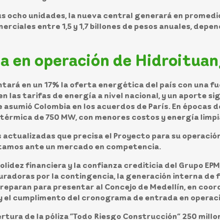
s ocho unidades, la nueva central generará en promedio
rciales entre 1,5 y 1,7 billones de pesos anuales, depen
da en operación de Hidroitua
tará en un 17% la oferta energética del país con una fu
las tarifas de energía a nivel nacional, y un aporte sig
asumió Colombia en los acuerdos de París. En épocas de
 térmica de 750 MW, con menores costos y energía limpi
 actualizadas que precisa el Proyecto para su operación
estamos ante un mercado en competencia.
solidez financiera y la confianza crediticia del Grupo EPM
adoras por la contingencia, la generación interna de f
preparan para presentar al Concejo de Medellín, en coord
y el cumplimento del cronograma de entrada en operaci
ertura de la póliza “Todo Riesgo Construcción” 250 millo