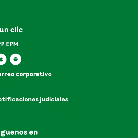
 un clic
PP EPM
rreo corporativo
pm@epm.com.co
tificaciones judiciales
tificacionesjudicialesEPM@epm.com.co
íguenos en