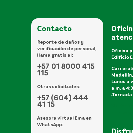
Contacto
Oficin
atenc
Reporte de daños y
verificación de personal,
Oficina p
llama gratis al:
Edificio 
+57 01 8000 415
Carrera 5
115
Medellín
Lunes a v
Otras solicitudes:
a.m. a 4:
Jornada 
+57 (604) 444
41 15
Ver todo
de atenci
Asesora virtual Ema en
WhatsApp:
Disfr