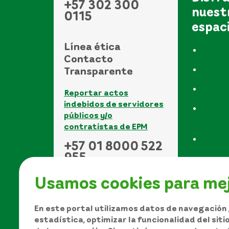
+57 302 300
nuest
0115
espac
Línea ética
Museo
Contacto
Biblio
Transparente
Funda
Reportar actos
indebidos de servidores
UVAs -
públicos y/o
vida a
contratistas de EPM
Event
+57 01 8000 522
955
Usamos cookies para mej
En este portal utilizamos datos de navegación /
estadística, optimizar la funcionalidad del sit