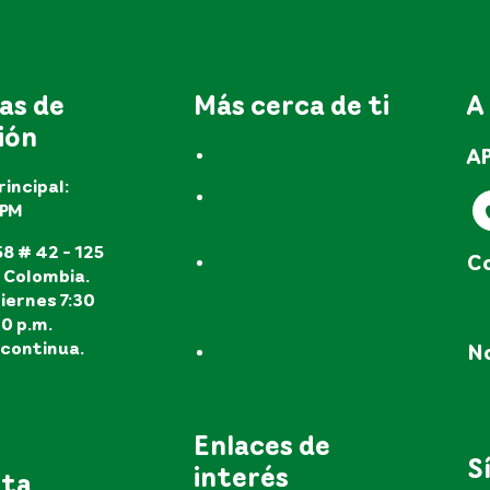
as de
Más cerca de ti
A
ión
A
Trámites y servicios
rincipal:
Preguntas
EPM
frecuentes
8 # 42 - 125
Co
Peticiones, quejas,
, Colombia.
reclamos y recursos
iernes 7:30
e
(PQR'S)
30 p.m.
continua.
No
Consulta de
radicados
s los canales
no
ón al público
Enlaces de
S
interés
uta