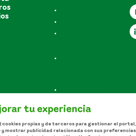
ros
Acerca de nosotros
ios
Grupo EPM
 del Agua EPM
Entidades
reguladoras de
teca EPM
servicios públicos
ción EPM
Sistema de
 Unidades de
información y
rticulada
Gestión del Empleo
Público SIGEP
os EPM
Gobierno Digital
Configurar Cookies
orar tu experiencia
 cookies propias y de terceros para gestionar el portal
io y mostrar publicidad relacionada con sus preferencias 