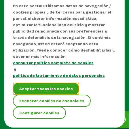
En este portal utilizamos datos de navegación /
cookies propias y de terceros para gestionar el
portal, elaborar información estadística,
optimizar la funcionalidad del sitio y mostrar
publicidad relacionada con sus preferencias a
través del análisis de la navegación. Si continúa
navegando, usted estará aceptando esta
utilización. Puede conocer cómo deshabilitarlas u
obtener más información,
consultar política completa de cookies
Manual de Derechos de Autor y/o autorización de
y
uso sobre los contenidos
política de tratamiento de datos personales
Política de protección de datos personales
Aceptar todas las cookies
Términos y condiciones del sitio
Rechazar cookies no esenciales
Mapa del sitio
Configurar cookies
EPM © Todos los derechos reservados 2026