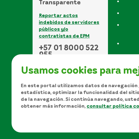
Biblio
Transparente
Funda
Reportar actos
indebidos de servidores
UVAs -
públicos y/o
vida a
contratistas de EPM
Event
+57 01 8000 522
955
Usamos cookies para mej
En este portal utilizamos datos de navegación /
estadística, optimizar la funcionalidad del sit
de la navegación. Si continúa navegando, uste
Manual de Derechos de A
obtener más información,
consultar política c
Política de protección de datos