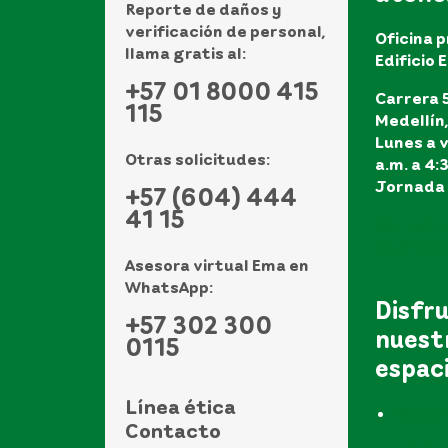
Reporte de daños y
verificación de personal,
Oficina p
llama gratis al:
Edificio 
+57 01 8000 415
Carrera 5
115
Medellín
Lunes a v
Otras solicitudes:
a.m. a 4:
Jornada 
+57 (604) 444
41 15
Ver todo
de atenci
Asesora virtual Ema en
WhatsApp:
Disfr
+57 302 300
nuest
0115
espac
Línea ética
Museo
Contacto