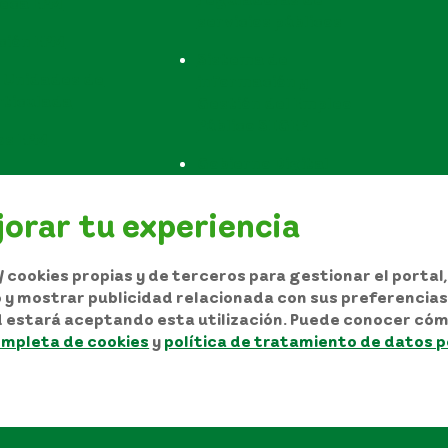
teca EPM
servicios públicos
ción EPM
Sistema de
 Unidades de
información y
rticulada
Gestión del Empleo
Público SIGEP
os EPM
Gobierno Digital
Configurar Cookies
orar tu experiencia
 cookies propias y de terceros para gestionar el portal
io y mostrar publicidad relacionada con sus preferencias 
d estará aceptando esta utilización. Puede conocer cóm
utor y/o autorización de uso sobre los contenidos
ompleta de cookies
y
política de tratamiento de datos 
 personales
Términos y condiciones del sitio
Mapa del