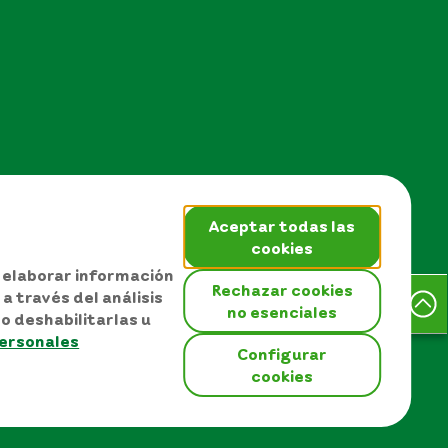
Aceptar todas las
cookies
, elaborar información
Rechazar cookies
a través del análisis
no esenciales
o deshabilitarlas u
EPM © Todos los derechos
personales
reservados 2026
Configurar
 sitio
cookies