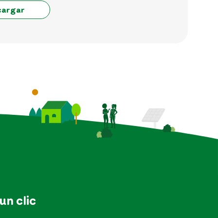
cargar
 un clic