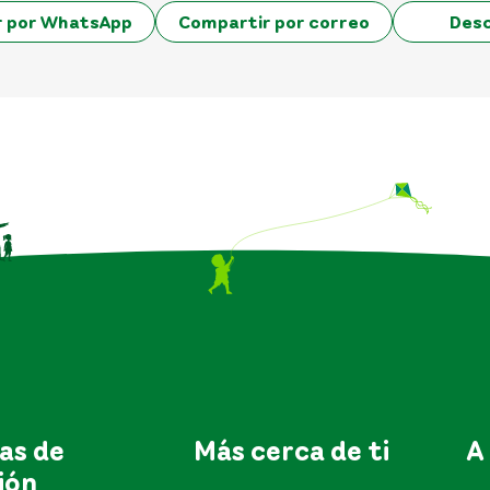
r por WhatsApp
Compartir por correo
Des
as de
Más cerca de ti
A
ión