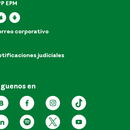
PP EPM
rreo corporativo
pm@epm.com.co
tificaciones judiciales
tificacionesjudicialesEPM@epm.com.co
íguenos en