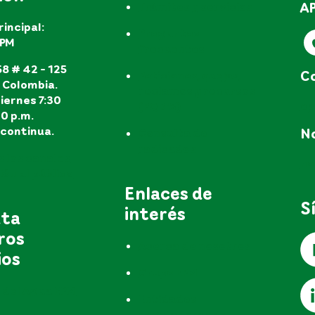
A
Trámites y servicios
rincipal:
Preguntas
EPM
frecuentes
8 # 42 - 125
Co
Peticiones, quejas,
, Colombia.
reclamos y recursos
iernes 7:30
e
(PQR'S)
30 p.m.
continua.
No
Consulta de
radicados
s los canales
no
ón al público
Enlaces de
S
interés
uta
ros
Acerca de nosotros
ios
Grupo EPM
 del Agua EPM
Entidades
reguladoras de