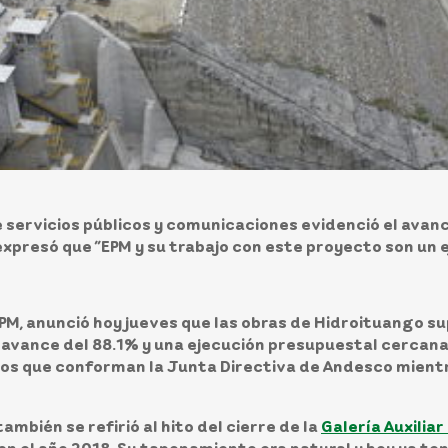
 servicios públicos y comunicaciones evidenció el avanc
xpresó que “EPM y su trabajo con este proyecto son un ej
EPM
, anunció hoy jueves que las obras de Hidroituango 
n
avance del 88.1%
y una ejecución presupuestal cercana a
s que conforman la Junta Directiva de Andesco mientra
ambién se refirió al hito del cierre de la
Galería Auxilia