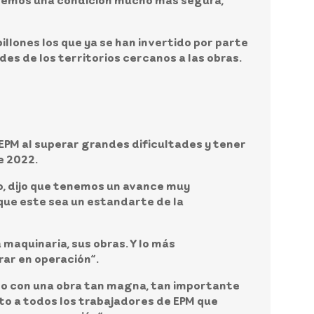
tenemos una condición mucho más segura,
illones los que ya se han invertido por parte
es de los territorios cercanos a las obras.
EPM al superar grandes dificultades y tener
e 2022.
o
, dijo que tenemos un avance muy
que este sea un estandarte de la
 maquinaria, sus obras. Y lo más
rar en operación”.
ido con una obra tan magna, tan importante
ito a todos los trabajadores de EPM que