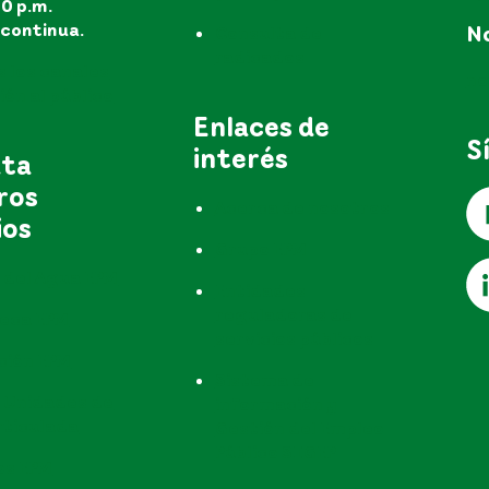
30 p.m.
continua.
No
Consulta de
radicados
s los canales
no
ón al público
Enlaces de
S
interés
uta
ros
Acerca de nosotros
ios
Grupo EPM
 del Agua EPM
Entidades
reguladoras de
teca EPM
servicios públicos
ción EPM
Sistema de
 Unidades de
información y
rticulada
Gestión del Empleo
Público SIGEP
os EPM