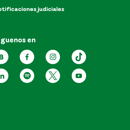
tificaciones judiciales
tificacionesjudicialesEPM@epm.com.co
íguenos en