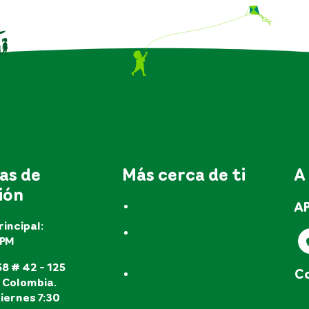
as de
Más cerca de ti
A
ión
A
Trámites y servicios
rincipal:
Preguntas
EPM
frecuentes
8 # 42 - 125
Co
Peticiones, quejas,
, Colombia.
reclamos y recursos
iernes 7:30
e
(PQR'S)