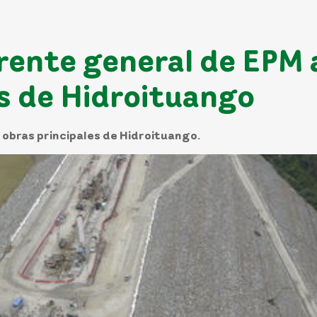
rente general de EPM
as de Hidroituango
 obras principales de Hidroituango.