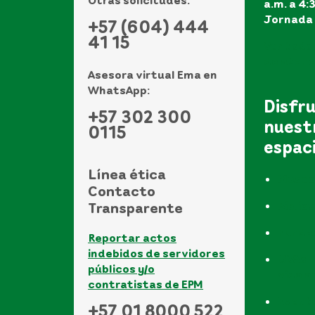
a.m. a 4:
Jornada 
+57 (604) 444
41 15
Ver todo
de atenci
Asesora virtual Ema en
WhatsApp:
Disfr
+57 302 300
nuest
0115
espac
Línea ética
Museo
Contacto
Biblio
Transparente
Funda
Reportar actos
indebidos de servidores
UVAs -
públicos y/o
vida a
contratistas de EPM
Event
+57 01 8000 522