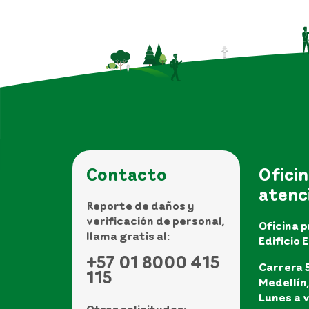
Contacto
Oficin
atenc
Reporte de daños y
verificación de personal,
Oficina p
llama gratis al:
Edificio 
+57 01 8000 415
Carrera 5
115
Medellín
Lunes a v
Otras solicitudes: