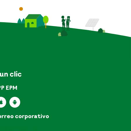
 un clic
PP EPM
rreo corporativo
pm@epm.com.co