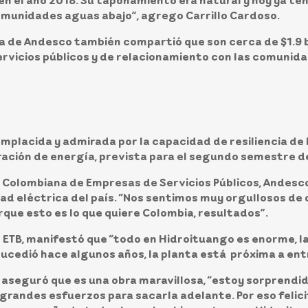
a en el año 2018. Su taponamiento era natural y hoy ya 
omunidades aguas abajo”, agrego Carrillo Cardoso.
ta de Andesco también compartió que son cerca de $1.9 b
ervicios públicos y de relacionamiento con las comunidad
placida y admirada por la capacidad de resiliencia de 
ración de energía, prevista para el segundo semestre d
n Colombiana de Empresas de Servicios Públicos, Andesc
d eléctrica del país. “Nos sentimos muy orgullosos de 
rque esto es lo que quiere Colombia, resultados”.
 ETB
, manifestó que “todo en Hidroituango es enorme, la
sucedió hace algunos años, la planta está próxima a ent
, aseguró que es una obra maravillosa, “estoy sorprend
 grandes esfuerzos para sacarla adelante. Por eso felic