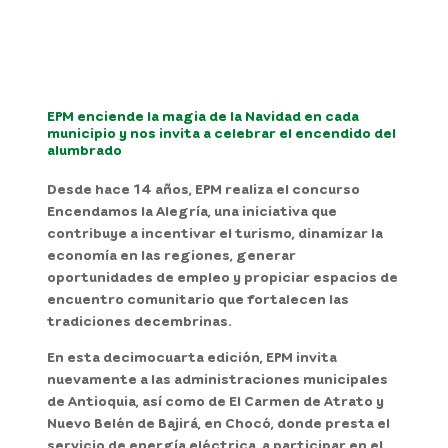
EPM enciende la magia de la Navidad en cada
municipio y nos invita a celebrar el encendido del
alumbrado
Desde hace 14 años, EPM realiza el concurso
Encendamos la Alegría
, una iniciativa que
contribuye a incentivar el turismo, dinamizar la
economía en las regiones, generar
oportunidades de empleo y propiciar espacios de
encuentro comunitario que fortalecen las
tradiciones decembrinas.
En esta decimocuarta edición, EPM invita
nuevamente a las administraciones municipales
de Antioquia, así como de El Carmen de Atrato y
Nuevo Belén de Bajirá, en Chocó, donde presta el
servicio de energía eléctrica, a participar en el