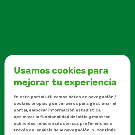
Usamos cookies para
mejorar tu experiencia
Síguenos en
En este portal utilizamos datos de navegación /
cookies propias y de terceros para gestionar el
portal, elaborar información estadística,
optimizar la funcionalidad del sitio y mostrar
publicidad relacionada con sus preferencias a
través del análisis de la navegación. Si continúa