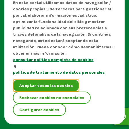
En este portal utilizamos datos de navegación /
cookies propias y de terceros para gestionar el
portal, elaborar información estadística,
optimizar la funcionalidad del sitio y mostrar
publicidad relacionada con sus preferencias a
través del análisis de la navegación. Si continúa
navegando, usted estará aceptando esta
utilización. Puede conocer cómo deshabilitarlas u
obtener más información,
consultar política completa de cookies
Manual de Derechos de Autor y/o autorización de
y
uso sobre los contenidos
política de tratamiento de datos personales
Política de protección de datos personales
Aceptar todas las cookies
Términos y condiciones del sitio
Rechazar cookies no esenciales
Mapa del sitio
Configurar cookies
EPM © Todos los derechos reservados 2026