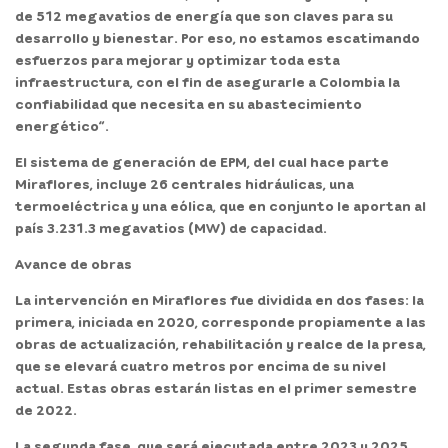
de 512 megavatios de energía que son claves para su
desarrollo y bienestar. Por eso, no estamos escatimando
esfuerzos para mejorar y optimizar toda esta
infraestructura, con el fin de asegurarle a Colombia la
confiabilidad que necesita en su abastecimiento
energético”.
El sistema de generación de EPM, del cual hace parte
Miraflores, incluye
26 centrales hidráulicas, una
termoeléctrica y una eólica, que en conjunto le aportan al
país 3.231.3 megavatios (MW) de capacidad
.
Avance de obras
La intervención en Miraflores fue dividida en dos fases: la
primera, iniciada en 2020, corresponde propiamente a las
obras de actualización, rehabilitación y realce de la presa,
que se elevará cuatro metros por encima de su nivel
actual. Estas obras estarán listas en el primer semestre
de 2022.
La segunda fase, que
será ejecutada entre 2023 y 2025
,