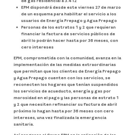
de gas residencial a 3.412
EPM dispondrá desde este viernes 27 de marzo
de un esquema para habilitar el servicio a los
usuarios de Energía Prepago y Agua Prepago
Personas de los estratos 1 y 2 que requieran
financiar la factura de servicios públicos de
abril lo podrán hacer hasta por 36 meses, con
cero intereses
EPM, comprometida con la comunidad, avanza en la
implementación de las medidas extraordinarias
que permitan que los clientes de Energía Prepago
y Agua Prepago cuenten con los servicios, se
reconecten los hogares que tenían suspendidos
los servicios de acueducto, energía y gas por
morosidad en el pago y las personas de estrato 1
y 2 que necesiten refinanciar su factura de abril
próximo lo hagan hasta por 36 meses con cero
intereses, una vez finalizada la emergencia
sanitaria.
Así progresa el Grupo EPM en la aplicación de las