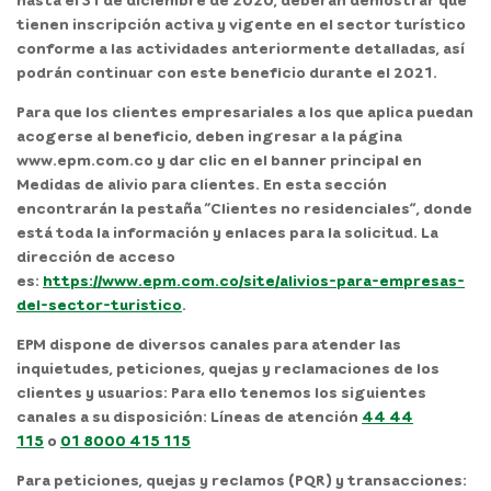
tienen inscripción activa y vigente en el sector turístico
conforme a las actividades anteriormente detalladas, así
podrán continuar con este beneficio durante el 2021.
Para que los clientes empresariales a los que aplica puedan
acogerse al beneficio, deben ingresar a la página
www.epm.com.co y dar clic en el banner principal en
Medidas de alivio para clientes. En esta sección
encontrarán la pestaña “Clientes no residenciales”, donde
está toda la información y enlaces para la solicitud. La
dirección de acceso
es:
https://www.epm.com.co/site/alivios-para-empresas-
del-sector-turistico
.
EPM dispone de diversos canales para atender las
inquietudes, peticiones, quejas y reclamaciones de los
clientes y usuarios: Para ello tenemos los siguientes
canales a su disposición: Líneas de atención
44 44
115
o
01 8000 415 115
Para peticiones, quejas y reclamos (PQR) y transacciones: