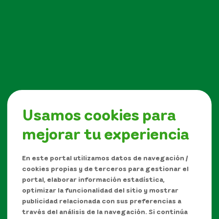
Usamos cookies para
mejorar tu experiencia
Síguenos en
En este portal utilizamos datos de navegación /
cookies propias y de terceros para gestionar el
portal, elaborar información estadística,
optimizar la funcionalidad del sitio y mostrar
publicidad relacionada con sus preferencias a
través del análisis de la navegación. Si continúa