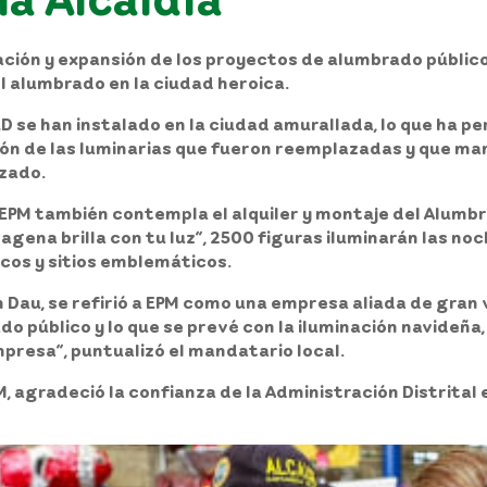
ación y expansión de los proyectos de alumbrado públi
 alumbrado en la ciudad heroica.
D se han instalado en la ciudad amurallada
, lo que ha p
ción de las luminarias que fueron reemplazadas y que ma
zado.
EPM también contempla el alquiler y montaje del Alumbr
gena brilla con tu luz”,
2500 figuras iluminarán las no
cos y sitios emblemáticos.
m Dau
, se refirió a EPM como una empresa aliada de gran 
 público y lo que se prevé con la iluminación navideña
mpresa”, puntualizó el mandatario local.
M
, agradeció la confianza de la Administración Distrital 