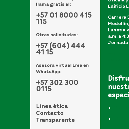
llama gratis al:
Edificio 
+57 01 8000 415
Carrera 5
115
Medellín
Lunes a v
Otras solicitudes:
a.m. a 4:
Jornada 
+57 (604) 444
41 15
Ver todo
de atenci
Asesora virtual Ema en
WhatsApp:
Disfr
+57 302 300
nuest
0115
espac
Línea ética
Museo
Contacto
Biblio
Transparente