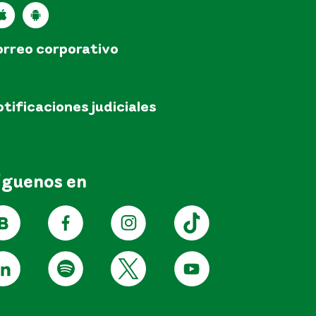
rreo corporativo
pm@epm.com.co
tificaciones judiciales
tificacionesjudicialesEPM@epm.com.co
íguenos en