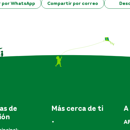
r por WhatsApp
Compartir por correo
Des
as de
Más cerca de ti
A
ión
A
Trámites y servicios
rincipal: