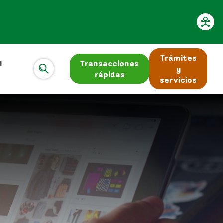
Trámites
l
Transacciones
y
rápidas
servicios