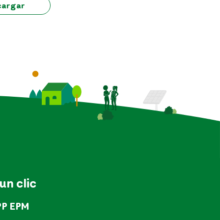
cargar
 un clic
PP EPM