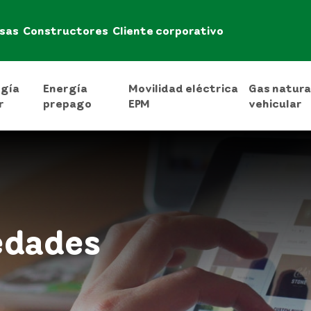
sas
Constructores
Cliente corporativo
rgía
Energía
Movilidad eléctrica
Gas natura
r
prepago
EPM
vehicular
edades