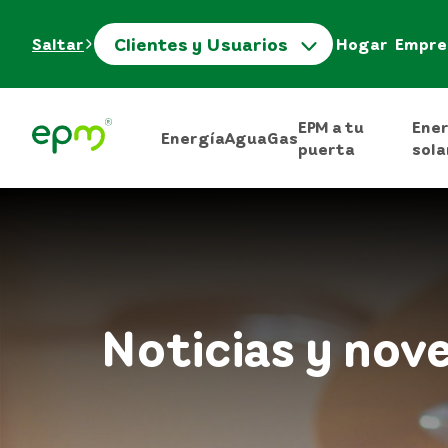
Clientes y Usuarios
Saltar
Hogar
Empre
EPM a tu
Ene
Energía
Agua
Gas
puerta
sola
Noticias y nov