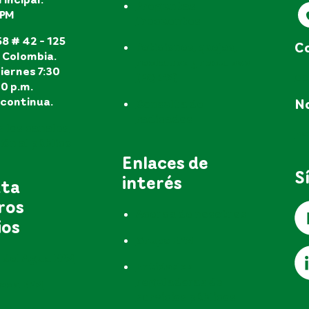
Preguntas
EPM
frecuentes
8 # 42 - 125
Co
Peticiones, quejas,
, Colombia.
reclamos y recursos
iernes 7:30
e
(PQR'S)
30 p.m.
continua.
No
Consulta de
radicados
s los canales
no
ón al público
Enlaces de
S
interés
uta
ros
Acerca de nosotros
ios
Grupo EPM
 del Agua EPM
Entidades
reguladoras de
teca EPM
servicios públicos