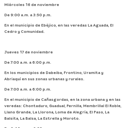
Miércoles 16 de noviembre
De 9:00 a.m. a 3:50 p.m.
En el
municipio
de
Ebéjico,
en las veredas La Aguada, El
Cedro y Comunidad.
Jueves 17 de noviembre
De 7:00 a.m. a 6:00 p.m.
En los municipios de
Dabeiba, Frontino, Uramita y
Abriaquí
en sus zonas urbanas y rurales.
De 7:00 a.m. a 6:00 p.m.
En el
municipio
de
Cañasgordas,
en la zona urbana y en las
veredas: Chontaduro, Guadual, Pernilla, Membrillal El Roble,
Llano Grande, La Llorona, Loma de Alegría, El Paso, La
Balsita, La Balsa, La Estrella y Moroto.