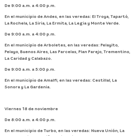
De 9:00 a.m. a 4:00 p.m.
En el
municipio
de
Andes,
en las veredas: El Troya, Tapartó,
La Rochela, La Siria, La Ermita, La Legia y Monte Verde.
De 9:00 a.m. a 4:00 p.m.
En el
municipio
de
Arboletes,
en las veredas: Pelayito,
Pelayo, Buenos Aires, Las Parcelas, Plan Parejo, Trementino,
La Caridad y Calabazo.
De 9:00 a.m. a 5:00 p.m.
En el
municipio
de
Amalfi,
en las veredas: Cestillal, La
Sonora y La Gardenia.
Viernes 18 de noviembre
De 8:00 a.m. a 4:00 p.m.
En el
municipio
de
Turbo,
en las veredas: Nueva Unión, La