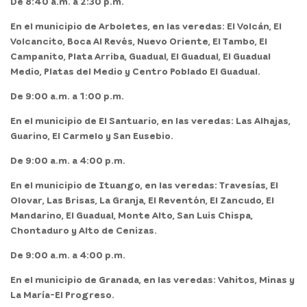
De 8:40 a.m. a 2:30 p.m.
En el
municipio
de
Arboletes,
en las veredas: El Volcán, El
Volcancito, Boca Al Revés, Nuevo Oriente, El Tambo, El
Campanito, Plata Arriba, Guadual, El Guadual, El Guadual
Medio, Platas del Medio y Centro Poblado El Guadual.
De 9:00 a.m. a 1:00 p.m.
En el
municipio
de
El Santuario,
en las veredas: Las Alhajas,
Guarino, El Carmelo y San Eusebio.
De 9:00 a.m. a 4:00 p.m.
En el
municipio
de
Ituango,
en las veredas: Travesías, El
Olovar, Las Brisas, La Granja, El Reventón, El Zancudo, El
Mandarino, El Guadual, Monte Alto, San Luis Chispa,
Chontaduro y Alto de Cenizas.
De 9:00 a.m. a 4:00 p.m.
En el
municipio
de
Granada,
en las veredas: Vahitos, Minas y
La María-El Progreso.