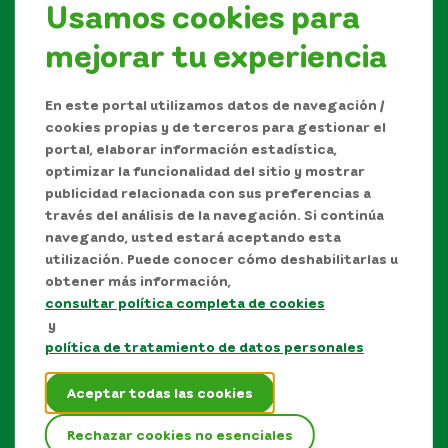
Usamos cookies para
mejorar tu experiencia
Síguenos en
En este portal utilizamos datos de navegación /
cookies propias y de terceros para gestionar el
portal, elaborar información estadística,
optimizar la funcionalidad del sitio y mostrar
publicidad relacionada con sus preferencias a
través del análisis de la navegación. Si continúa
navegando, usted estará aceptando esta
utilización. Puede conocer cómo deshabilitarlas u
obtener más información,
consultar política completa de cookies
Manual de Derechos de Autor y/o autorización de
y
uso sobre los contenidos
política de tratamiento de datos personales
Política de protección de datos personales
Aceptar todas las cookies
Términos y condiciones del sitio
Rechazar cookies no esenciales
Mapa del sitio