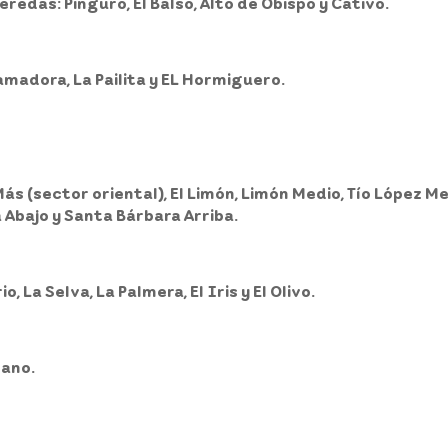
eredas: Pinguro, El Balso, Alto de Obispo y Cativo.
ramadora, La Pailita y EL Hormiguero.
Más (sector oriental), El Limón, Limón Medio, Tío López Me
 Abajo y Santa Bárbara Arriba.
, La Selva, La Palmera, El Iris y El Olivo.
bano.