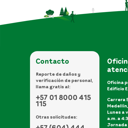
Contacto
Oficin
atenc
Reporte de daños y
verificación de personal,
Oficina p
llama gratis al:
Edificio 
+57 01 8000 415
Carrera 5
115
Medellín
Lunes a v
Otras solicitudes:
a.m. a 4:
Jornada 
+57 (604) 444