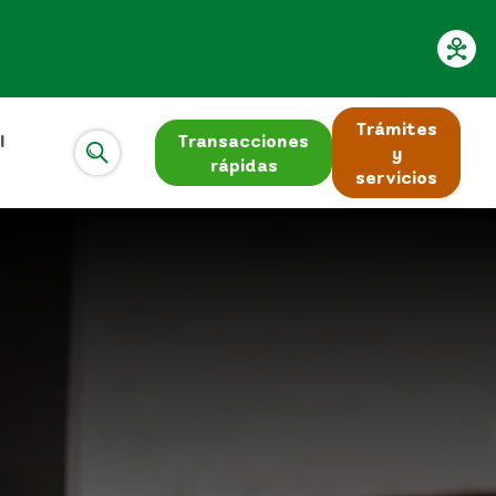
Trámites
l
Transacciones
y
rápidas
servicios