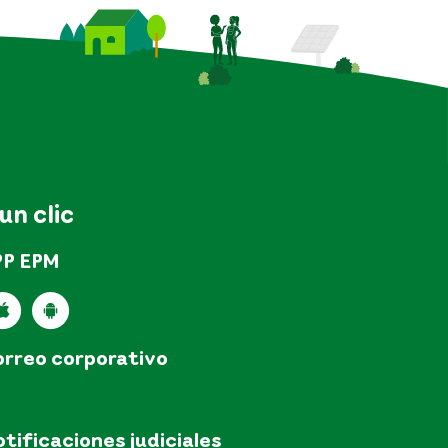
 un clic
PP EPM
rreo corporativo
pm@epm.com.co
tificaciones judiciales