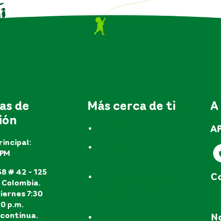
as de
Más cerca de ti
A
ión
A
Trámites y servicios
rincipal:
Preguntas
EPM
frecuentes
8 # 42 - 125
Co
Peticiones, quejas,
, Colombia.
reclamos y recursos
iernes 7:30
e
(PQR'S)
30 p.m.
continua.
No
Consulta de