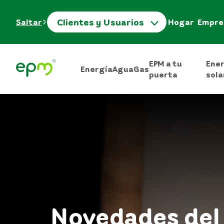
Clientes y Usuarios
Saltar
Hogar
Empre
EPM a tu
Ene
Energía
Agua
Gas
puerta
sola
Novedades del 