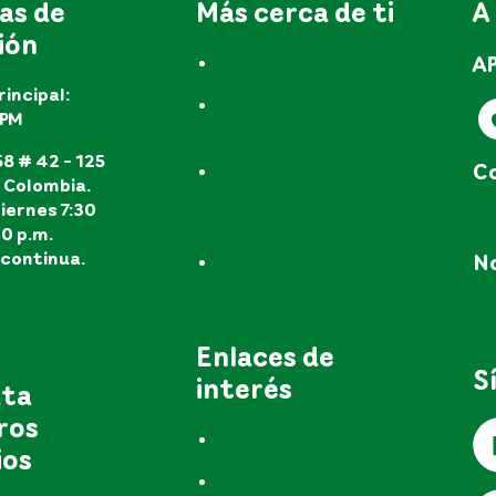
as de
Más cerca de ti
A
ión
A
Trámites y servicios
rincipal:
Preguntas
EPM
frecuentes
8 # 42 - 125
Co
Peticiones, quejas,
, Colombia.
reclamos y recursos
iernes 7:30
e
(PQR'S)
30 p.m.
continua.
No
Consulta de
radicados
s los canales
no
ón al público
Enlaces de
S
interés
uta
ros
Acerca de nosotros
ios
Grupo EPM