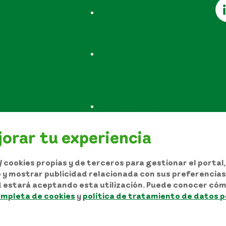
 del Agua EPM
Entidades
reguladoras de
teca EPM
servicios públicos
ción EPM
Sistema de
 Unidades de
información y
rticulada
Gestión del Empleo
Público SIGEP
os EPM
Gobierno Digital
Configurar Cookies
orar tu experiencia
 cookies propias y de terceros para gestionar el portal
io y mostrar publicidad relacionada con sus preferencias 
d estará aceptando esta utilización. Puede conocer cóm
utor y/o autorización de uso sobre los contenidos
ompleta de cookies
y
política de tratamiento de datos 
 personales
Términos y condiciones del sitio
Mapa del