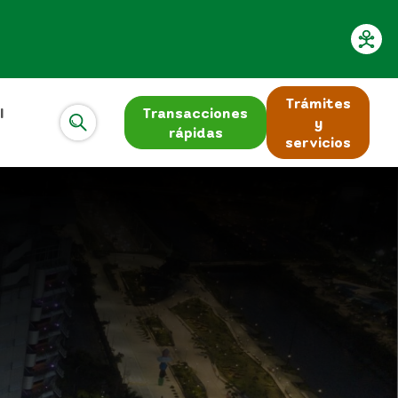
Trámites
l
Transacciones
y
rápidas
servicios