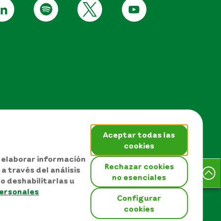
Aceptar todas las
cookies
, elaborar información
Rechazar cookies
a través del análisis
no esenciales
o deshabilitarlas u
EPM © Todos los derechos
personales
reservados 2026
Configurar
 sitio
cookies