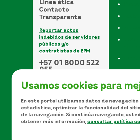
Línea ética
Museo
Contacto
Biblio
Transparente
Funda
Reportar actos
indebidos de servidores
UVAs -
públicos y/o
vida a
contratistas de EPM
Event
+57 01 8000 522
955
Usamos cookies para mej
En este portal utilizamos datos de navegación /
estadística, optimizar la funcionalidad del sit
de la navegación. Si continúa navegando, uste
Manual de Derechos de A
obtener más información,
consultar política c
Política de protección de datos