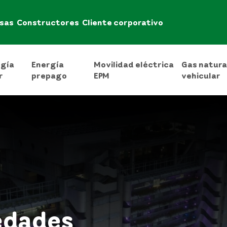
sas
Constructores
Cliente corporativo
rgía
Energía
Movilidad eléctrica
Gas natura
r
prepago
EPM
vehicular
edades