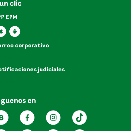
 un clic
PP EPM
rreo corporativo
pm@epm.com.co
tificaciones judiciales
tificacionesjudicialesEPM@epm.com.co
íguenos en