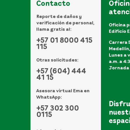
Contacto
Oficin
atenc
Reporte de daños y
verificación de personal,
Oficina p
llama gratis al:
Edificio 
+57 01 8000 415
Carrera 5
115
Medellín
Lunes a v
Otras solicitudes:
a.m. a 4:
Jornada 
+57 (604) 444
41 15
Ver todo
de atenci
Asesora virtual Ema en
WhatsApp:
Disfr
+57 302 300
nuest
0115
espac