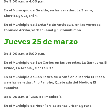
De 9:00 a.m. a 4:00 p.m.
En el
Municipio de Giraldo,
en las veredas: La Sierra,
Sierrita y Cuajarón.
En el
Municipio de Santa Fe de Antioquia,
en las veredas:
Tonusco Arriba, Yerbabuenal y El Chumbimbo.
Jueves 25 de marzo
De 8:00 a.m. a 5:00 p.m.
En el
Municipio de San Carlos
en las veredas: La Garrucha, El
Cruce, La Arabia y Santa Rita.
En el
Municipio de San Pedro de Urabá
en el barrio El Prado
y en las veredas: Filo Pancho, Quebrada del Medio y El
Pueblito.
De 9:00 a.m. a 12:30 del mediodía
En el
Municipio de Nechí
en las zonas urbana y rural.