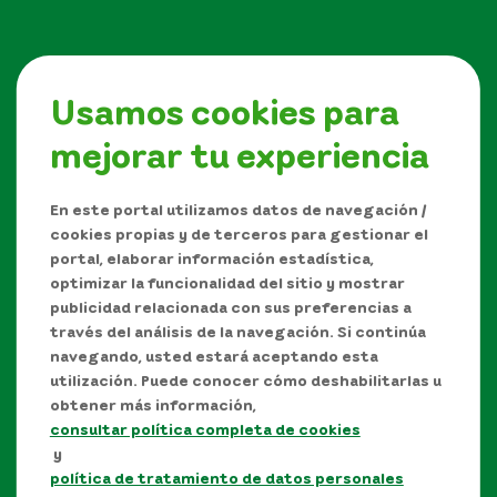
Usamos cookies para
mejorar tu experiencia
Síguenos en
En este portal utilizamos datos de navegación /
cookies propias y de terceros para gestionar el
portal, elaborar información estadística,
optimizar la funcionalidad del sitio y mostrar
publicidad relacionada con sus preferencias a
través del análisis de la navegación. Si continúa
navegando, usted estará aceptando esta
utilización. Puede conocer cómo deshabilitarlas u
obtener más información,
consultar política completa de cookies
Manual de Derechos de Autor y/o autorización de
y
uso sobre los contenidos
política de tratamiento de datos personales