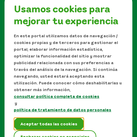
Usamos cookies para
mejorar tu experiencia
Síguenos en
En este portal utilizamos datos de navegación /
cookies propias y de terceros para gestionar el
portal, elaborar información estadística,
optimizar la funcionalidad del sitio y mostrar
publicidad relacionada con sus preferencias a
través del análisis de la navegación. Si continúa
navegando, usted estará aceptando esta
utilización. Puede conocer cómo deshabilitarlas u
obtener más información,
consultar política completa de cookies
Manual de Derechos de Autor y/o autorización de
y
uso sobre los contenidos
política de tratamiento de datos personales
Política de protección de datos personales
Aceptar todas las cookies
Términos y condiciones del sitio
Rechazar cookies no esenciales