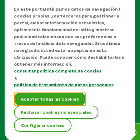
En este portal utilizamos datos de navegación /
cookies propias y de terceros para gestionar el
portal, elaborar información estadística,
optimizar la funcionalidad del sitio y mostrar
publicidad relacionada con sus preferencias a
través del análisis de la navegación. Si continúa
navegando, usted estará aceptando esta
utilización. Puede conocer cómo deshabilitarlas u
obtener más información,
consultar política completa de cookies
Manual de Derechos de Autor y/o autorización de
y
uso sobre los contenidos
política de tratamiento de datos personales
Política de protección de datos personales
Aceptar todas las cookies
Términos y condiciones del sitio
Rechazar cookies no esenciales
Mapa del sitio
Configurar cookies
EPM © Todos los derechos reservados 2026