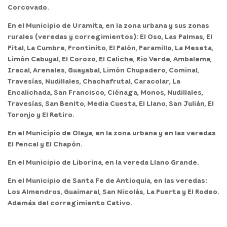
Corcovado.
En el
Municipio de Uramita,
en la zona urbana y sus zonas
rurales (veredas y corregimientos): El Oso, Las Palmas, El
Pital, La Cumbre, Frontinito, El Palón, Paramillo, La Meseta,
Limón Cabuyal, El Corozo, El Caliche, Rio Verde, Ambalema,
Iracal, Arenales, Guayabal, Limón Chupadero, Cominal,
Travesías, Nudillales, Chachafrutal, Caracolar, La
Encalichada, San Francisco, Ciénaga, Monos, Nudillales,
Travesías, San Benito, Media Cuesta, El Llano, San Julián, El
Toronjo y El Retiro.
En el
Municipio de Olaya,
en la zona urbana y en las veredas
El Pencal y El Chapón.
En el
Municipio de Liborina,
en la vereda Llano Grande.
En el
Municipio de Santa Fe de Antioquia,
en las veredas:
Los Almendros, Guaimaral, San Nicolás, La Puerta y El Rodeo.
Además del corregimiento Cativo.