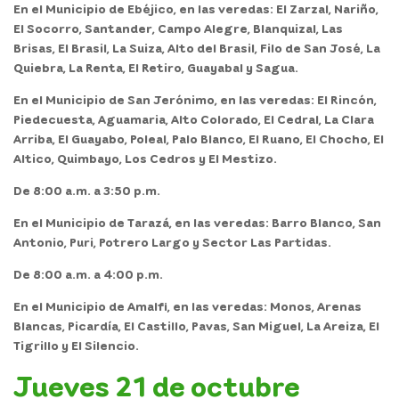
En el
Municipio de Ebéjico,
en las veredas: El Zarzal, Nariño,
El Socorro, Santander, Campo Alegre, Blanquizal, Las
Brisas, El Brasil, La Suiza, Alto del Brasil, Filo de San José, La
Quiebra, La Renta, El Retiro, Guayabal y Sagua.
En el
Municipio de San Jerónimo,
en las veredas: El Rincón,
Piedecuesta, Aguamaria, Alto Colorado, El Cedral, La Clara
Arriba, El Guayabo, Poleal, Palo Blanco, El Ruano, El Chocho, El
Altico, Quimbayo, Los Cedros y El Mestizo.
De 8:00 a.m. a 3:50 p.m.
En el
Municipio de Tarazá,
en las veredas: Barro Blanco, San
Antonio, Puri, Potrero Largo y Sector Las Partidas.
De 8:00 a.m. a 4:00 p.m.
En el
Municipio de Amalfi,
en las veredas: Monos, Arenas
Blancas, Picardía, El Castillo, Pavas, San Miguel, La Areiza, El
Tigrillo y El Silencio.
Jueves 21 de octubre