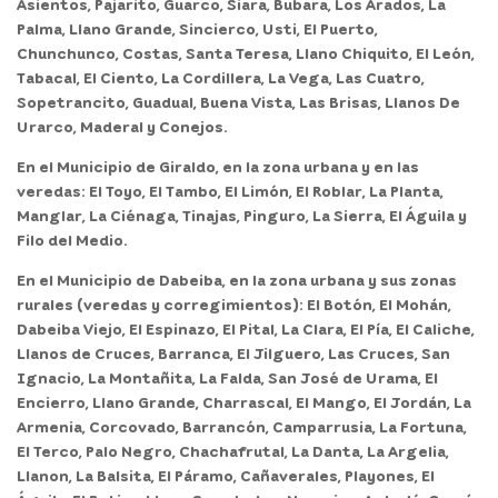
Asientos, Pajarito, Guarco, Siara, Bubara, Los Arados, La
Palma, Llano Grande, Sincierco, Usti, El Puerto,
Chunchunco, Costas, Santa Teresa, Llano Chiquito, El León,
Tabacal, El Ciento, La Cordillera, La Vega, Las Cuatro,
Sopetrancito, Guadual, Buena Vista, Las Brisas, Llanos De
Urarco, Maderal y Conejos.
En el
Municipio de Giraldo,
en la zona urbana y en las
veredas: El Toyo, El Tambo, El Limón, El Roblar, La Planta,
Manglar, La Ciénaga, Tinajas, Pinguro, La Sierra, El Águila y
Filo del Medio.
En el
Municipio de Dabeiba,
en la zona urbana y sus zonas
rurales (veredas y corregimientos): El Botón, El Mohán,
Dabeiba Viejo, El Espinazo, El Pital, La Clara, El Pía, El Caliche,
Llanos de Cruces, Barranca, El Jilguero, Las Cruces, San
Ignacio, La Montañita, La Falda, San José de Urama, El
Encierro, Llano Grande, Charrascal, El Mango, El Jordán, La
Armenia, Corcovado, Barrancón, Camparrusia, La Fortuna,
El Terco, Palo Negro, Chachafrutal, La Danta, La Argelia,
Llanon, La Balsita, El Páramo, Cañaverales, Playones, El