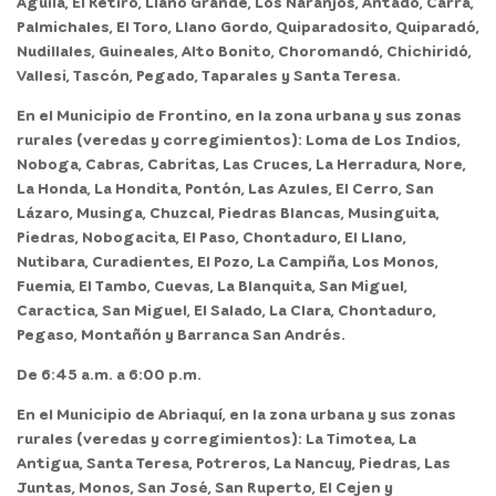
Águila, El Retiro, Llano Grande, Los Naranjos, Antadó, Carrá,
Palmichales, El Toro, Llano Gordo, Quiparadosito, Quiparadó,
Nudillales, Guineales, Alto Bonito, Choromandó, Chichiridó,
Vallesi, Tascón, Pegado, Taparales y Santa Teresa.
En el
Municipio de Frontino,
en la zona urbana y sus zonas
rurales (veredas y corregimientos): Loma de Los Indios,
Noboga, Cabras, Cabritas, Las Cruces, La Herradura, Nore,
La Honda, La Hondita, Pontón, Las Azules, El Cerro, San
Lázaro, Musinga, Chuzcal, Piedras Blancas, Musinguita,
Piedras, Nobogacita, El Paso, Chontaduro, El Llano,
Nutibara, Curadientes, El Pozo, La Campiña, Los Monos,
Fuemia, El Tambo, Cuevas, La Blanquita, San Miguel,
Caractica, San Miguel, El Salado, La Clara, Chontaduro,
Pegaso, Montañón y Barranca San Andrés.
De 6:45 a.m. a 6:00 p.m.
En el
Municipio de Abriaquí,
en la zona urbana y sus zonas
rurales (veredas y corregimientos): La Timotea, La
Antigua, Santa Teresa, Potreros, La Nancuy, Piedras, Las
Juntas, Monos, San José, San Ruperto, El Cejen y