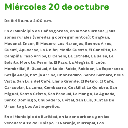
Miércoles 20 de octubre
De 6:45 a.m. a 2:00 p.m.
En el
Municipio de Cañasgordas,
en la zona urbana y sus
zonas rurales (veredas y corregimientos): Ciriguan,
Macanal, Insor, El Madero, Los Naranjos, Buenos Aires,
Cusuti, Apucarpo, La Unión, Media Cuesta, El Canelito, La
Campiña, Paso Arriba, El Canelo, La Estrella, La Balsa, La
Balsita, Moroto, Pernilla, El Paso, La Alegría, El León,
Membrillal, El Guadual, Alto del Roble, Rubicon, La Esperanza,
Botija Abajo, Botija Arriba, Chontaduro, Santa Barbara, Bella
Vista, San Luis del Café, Llano Grande, El Retiro, El Café,
Caracolar, La Loma, Cumbasrra, Cestillal, La Quiebra, San
Miguel, Santo Cristo, San Pascual, La Manga, La Aguada,
Santo Domingo, Chupadero, Uvital, San Luis, Juntas De
Uramita y Los Antioqueños.
En el
Municipio de Buriticá,
en la zona urbana y en las
veredas: Alto del Obispo, El Naranjo, Murrapal, Los