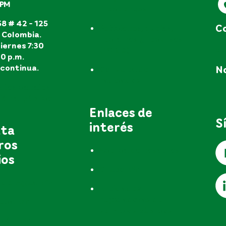
EPM
frecuentes
8 # 42 - 125
Co
Peticiones, quejas,
, Colombia.
reclamos y recursos
iernes 7:30
e
(PQR'S)
30 p.m.
continua.
No
Consulta de
radicados
s los canales
no
ón al público
Enlaces de
S
interés
uta
ros
Acerca de nosotros
ios
Grupo EPM
 del Agua EPM
Entidades
reguladoras de
teca EPM
servicios públicos
ción EPM