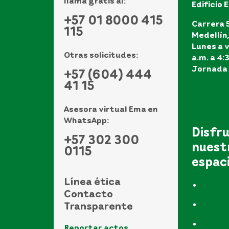
llama gratis al:
Edificio 
+57 01 8000 415
Carrera 5
115
Medellín
Lunes a v
Otras solicitudes:
a.m. a 4:
Jornada 
+57 (604) 444
41 15
Ver todo
de atenci
Asesora virtual Ema en
WhatsApp:
Disfr
+57 302 300
nuest
0115
espac
Línea ética
Museo
Contacto
Biblio
Transparente
Funda
Reportar actos