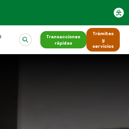
Trámites
l
Transacciones
y
rápidas
servicios