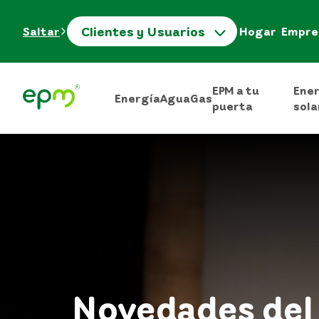
Clientes y Usuarios
Saltar
Hogar
Empre
EPM a tu
Ene
Energía
Agua
Gas
puerta
sola
Novedades del 