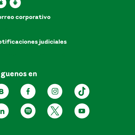
rreo corporativo
pm@epm.com.co
tificaciones judiciales
tificacionesjudicialesEPM@epm.com.co
íguenos en