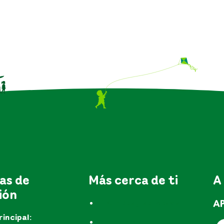
as de
Más cerca de ti
A
ión
A
Trámites y servicios
rincipal:
Preguntas