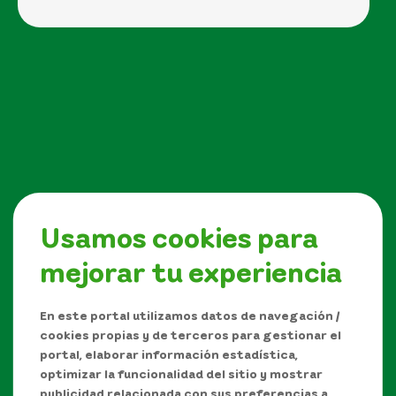
Usamos cookies para
mejorar tu experiencia
Síguenos en
En este portal utilizamos datos de navegación /
cookies propias y de terceros para gestionar el
portal, elaborar información estadística,
optimizar la funcionalidad del sitio y mostrar
publicidad relacionada con sus preferencias a