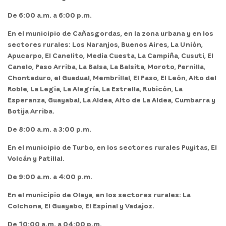
De 6:00 a.m. a 6:00 p.m.
En el
municipio de Cañasgordas,
en la zona urbana y en los
sectores rurales: Los Naranjos, Buenos Aires, La Unión,
Apucarpo, El Canelito, Media Cuesta, La Campiña, Cusuti, El
Canelo, Paso Arriba, La Balsa, La Balsita, Moroto, Pernilla,
Chontaduro, el Guadual, Membrillal, El Paso, El León, Alto del
Roble, La Legia, La Alegría, La Estrella, Rubicón, La
Esperanza, Guayabal, La Aldea, Alto de La Aldea, Cumbarra y
Botija Arriba.
De 8:00 a.m. a 3:00 p.m.
En el
municipio de Turbo,
en los sectores rurales Puyitas, El
Volcán y Patillal.
De 9:00 a.m. a 4:00 p.m.
En el
municipio de Olaya,
en los sectores rurales: La
Colchona, El Guayabo, El Espinal y Vadajoz.
De 10:00 a.m. a 04:00 p.m.