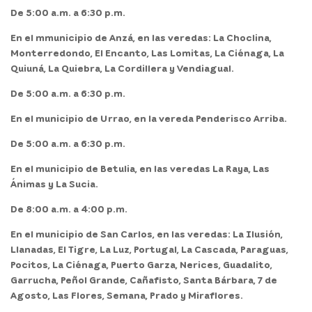
De 5:00 a.m. a 6:30 p.m.
En el
mmunicipio de Anzá,
en las veredas: La Choclina,
Monterredondo, El Encanto, Las Lomitas, La Ciénaga, La
Quiuná, La Quiebra, La Cordillera y Vendiagual.
De 5:00 a.m. a 6:30 p.m.
En el
municipio de Urrao,
en la vereda Penderisco Arriba.
De 5:00 a.m. a 6:30 p.m.
En el
municipio de Betulia,
en las veredas La Raya, Las
Ánimas y La Sucia.
De 8:00 a.m. a 4:00 p.m.
En el
municipio de San Carlos,
en las veredas: La Ilusión,
Llanadas, El Tigre, La Luz, Portugal, La Cascada, Paraguas,
Pocitos, La Ciénaga, Puerto Garza, Nerices, Guadalito,
Garrucha, Peñol Grande, Cañafisto, Santa Bárbara, 7 de
Agosto, Las Flores, Semana, Prado y Miraflores.