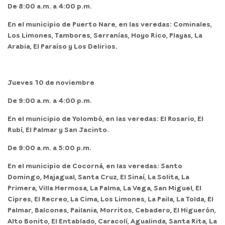
De 8:00 a.m. a 4:00 p.m.
En el
municipio de Puerto Nare,
en las veredas: Cominales,
Los Limones, Tambores, Serranías, Hoyo Rico, Playas, La
Arabia, El Paraíso y Los Delirios.
Jueves 10 de noviembre
De 9:00 a.m. a 4:00 p.m.
En el
municipio de Yolombó,
en las veredas: El Rosario, El
Rubí, El Palmar y San Jacinto.
De 9:00 a.m. a 5:00 p.m.
En el
municipio de Cocorná,
en las veredas: Santo
Domingo, Majagual, Santa Cruz, El Sinaí, La Solita, La
Primera, Villa Hermosa, La Palma, La Vega, San Miguel, El
Cipres, El Recreo, La Cima, Los Limones, La Paila, La Tolda, El
Palmar, Balcones, Pailania, Morritos, Cebadero, El Higuerón,
Alto Bonito, El Entablado, Caracolí, Agualinda, Santa Rita, La