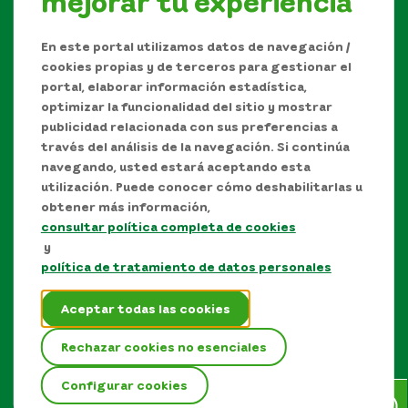
mejorar tu experiencia
Síguenos en
En este portal utilizamos datos de navegación /
cookies propias y de terceros para gestionar el
portal, elaborar información estadística,
optimizar la funcionalidad del sitio y mostrar
publicidad relacionada con sus preferencias a
través del análisis de la navegación. Si continúa
navegando, usted estará aceptando esta
utilización. Puede conocer cómo deshabilitarlas u
obtener más información,
consultar política completa de cookies
Manual de Derechos de Autor y/o autorización de
y
uso sobre los contenidos
política de tratamiento de datos personales
Política de protección de datos personales
Aceptar todas las cookies
Términos y condiciones del sitio
Rechazar cookies no esenciales
Mapa del sitio
Configurar cookies
EPM © Todos los derechos reservados 2026