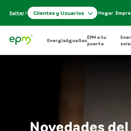
Clientes y Usuarios
Saltar
Hogar
Empre
EPM a tu
Ene
Energía
Agua
Gas
puerta
sola
Novedades del 