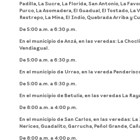
Padilla, La Sucre, La Florida, San Antonio, La Favor
Purco, La Asomadera, El Guadual, El Tostado, La 
Restrepo, La Mina, El Indio, Quebrada Arriba y Cu
De 5:00 a.m. a 6:30 p.m.
En el
municipio de Anzá,
en las veredas: La Chocl
Vendiagual.
De 5:00 a.m. a 6:30 p.m.
En el
municipio de Urrao,
en la vereda Penderisco
De 5:00 a.m. a 6:30 p.m.
En el
municipio de Betulia,
en las veredas La Raya
De 8:00 a.m. a 4:00 p.m.
En el
municipio de San Carlos,
en las veredas: La 
Nerices, Guadalito, Garrucha, Peñol Grande, Caña
De 8:00 a.m. a 4:00 p.m.