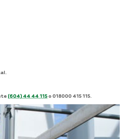
al.
ente
(604) 44 44 115
o 018000 415 115.