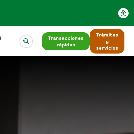
Trámites
l
Transacciones
y
rápidas
servicios