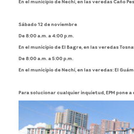
En el
municipio de Nechí,
en las veredas Caño Pes
Sábado 12 de noviembre
De 8:00 a.m. a 4:00 p.m.
En el
municipio de El Bagre,
en las veredas Tosnav
De 8:00 a.m. a 5:00 p.m.
En el
municipio de Nechí,
en las veredas: El Guámo
Para solucionar cualquier inquietud, EPM pone a 