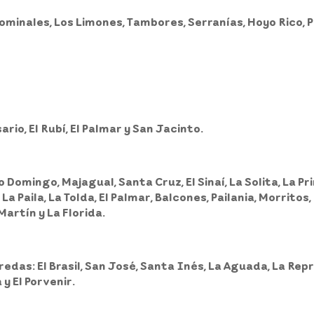
ominales, Los Limones, Tambores, Serranías, Hoyo Rico, Play
ario, El Rubí, El Palmar y San Jacinto.
 Domingo, Majagual, Santa Cruz, El Sinaí, La Solita, La Pr
 La Paila, La Tolda, El Palmar, Balcones, Pailania, Morrito
Martín y La Florida.
eredas: El Brasil, San José, Santa Inés, La Aguada, La R
 y El Porvenir.