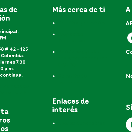
as de
Más cerca de ti
A
ión
A
Trámites y servicios
rincipal:
Preguntas
EPM
frecuentes
8 # 42 - 125
Co
Peticiones, quejas,
, Colombia.
reclamos y recursos
iernes 7:30
e
(PQR'S)
30 p.m.
continua.
No
Consulta de
radicados
s los canales
no
ón al público
Enlaces de
S
interés
uta
ros
Acerca de nosotros
ios