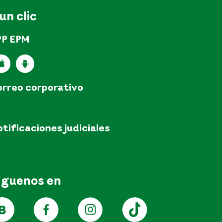
 un clic
PP EPM
rreo corporativo
pm@epm.com.co
tificaciones judiciales
tificacionesjudicialesEPM@epm.com.co
íguenos en