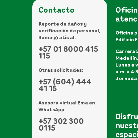
Contacto
Oficin
atenc
Reporte de daños y
verificación de personal,
Oficina p
llama gratis al:
Edificio 
+57 01 8000 415
Carrera 5
115
Medellín
Lunes a v
Otras solicitudes:
a.m. a 4:
Jornada 
+57 (604) 444
41 15
Ver todo
de atenci
Asesora virtual Ema en
WhatsApp:
Disfr
+57 302 300
nuest
0115
espac