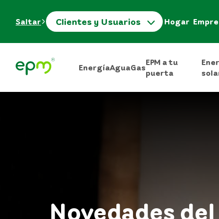
Clientes y Usuarios
Saltar
Hogar
Empre
EPM a tu
Ene
Energía
Agua
Gas
puerta
sola
Novedades del 