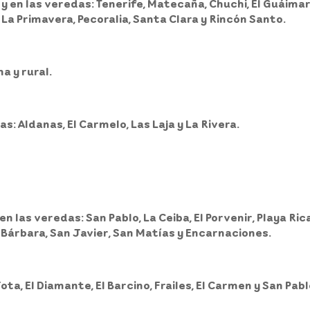
 y en las veredas: Tenerife, Matecaña, Chuchi, El Guáimaro,
 La Primavera, Pecoralia, Santa Clara y Rincón Santo.
a y rural.
das: Aldanas, El Carmelo, Las Laja y La Rivera.
n las veredas: San Pablo, La Ceiba, El Porvenir, Playa Rica
 Bárbara, San Javier, San Matías y Encarnaciones.
ota, El Diamante, El Barcino, Frailes, El Carmen y San Pabl