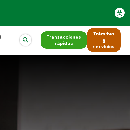
Trámites
l
Transacciones
y
rápidas
servicios