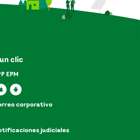
 un clic
PP EPM
rreo corporativo
pm@epm.com.co
tificaciones judiciales