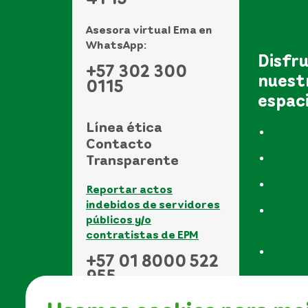
Ver todo
de atenci
Asesora virtual Ema en
WhatsApp:
Disfr
+57 302 300
nuest
0115
espac
Línea ética
Museo
Contacto
Biblio
Transparente
Funda
Reportar actos
indebidos de servidores
UVAs -
públicos y/o
vida a
contratistas de EPM
Event
+57 01 8000 522
955