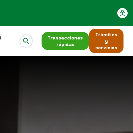
Trámites
l
Transacciones
y
rápidas
servicios