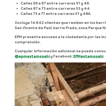
Calles 59 a 67 entre carreras 51 y 46.
Calles 67 a 73 entre carreras 53 y 44.
Calles 73 a 77 entre carreras 51 y 48A.
Incluye 14.642 clientes que residen en los barrio
San Vicente de Paúl, barrio Prado, zona Parque N
EPM presenta excusas a la ciudadanía por las 
comprensión.
Cualquier información adicional se puede consult
@epmestamosahi
y Facebook:
EPMestamosahi
.