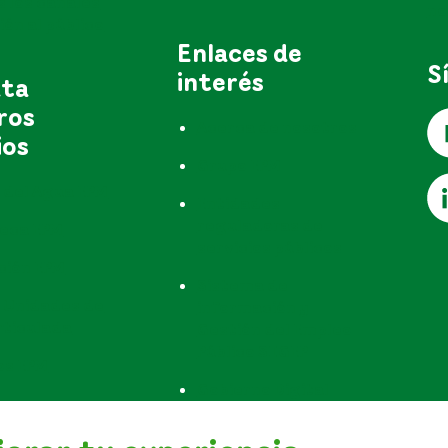
s los canales
no
ón al público
Enlaces de
S
interés
uta
ros
Acerca de nosotros
ios
Grupo EPM
 del Agua EPM
Entidades
reguladoras de
teca EPM
servicios públicos
ción EPM
Sistema de
 Unidades de
información y
rticulada
Gestión del Empleo
Público SIGEP
os EPM
Gobierno Digital
Configurar Cookies