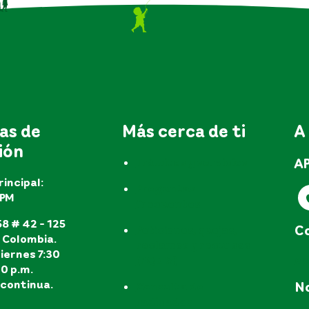
as de
Más cerca de ti
A
ión
A
Trámites y servicios
rincipal:
Preguntas
EPM
frecuentes
8 # 42 - 125
Co
Peticiones, quejas,
, Colombia.
reclamos y recursos
iernes 7:30
e
(PQR'S)
30 p.m.
continua.
No
Consulta de
radicados