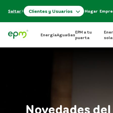
Clientes y Usuarios
Saltar
Hogar
Empre
EPM a tu
Ene
Energía
Agua
Gas
puerta
sola
Novedades del 