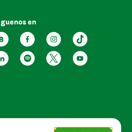
tificacionesjudicialesEPM@epm.com.co
íguenos en