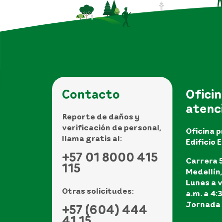
Contacto
Oficin
atenc
Reporte de daños y
verificación de personal,
Oficina p
llama gratis al:
Edificio 
+57 01 8000 415
Carrera 5
115
Medellín
Lunes a v
Otras solicitudes:
a.m. a 4:
Jornada 
+57 (604) 444
41 15