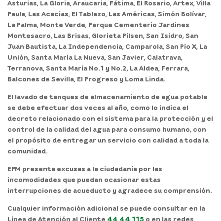
Asturias, La Gloria, Araucaria, Fátima, El Rosario, Artex, Villa
Paula, Las Acacias, El Tablazo, Las Américas, Simón Bolívar,
La Palma, Monte Verde, Parque Cementerio Jardines
Montesacro, Las Brisas, Glorieta Pilsen, San Isidro, San
Juan Bautista, La Independencia, Camparola, San Pío X, La
Unión, Santa María La Nueva, San Javier, Calatrava,
Terranova, Santa María No.1 y No.2, La Aldea, Ferrara,
Balcones de Sevilla, El Progreso y Loma Linda.
El lavado de tanques de almacenamiento de agua potable
se debe efectuar dos veces al año
, como lo indica el
decreto relacionado con el sistema para la protección y el
control de la calidad del agua para consumo humano, con
el propósito de entregar un servicio con calidad a toda la
comunidad.
EPM presenta excusas a la ciudadanía por las
incomodidades que puedan ocasionar estas
interrupciones de acueducto y agradece su comprensión.
Cualquier información adicional se puede consultar en la
Línea de Atención al Cliente
44 44 115
o en las redes