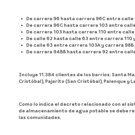
De carrera 96 hasta carrera 96C entre calle 
De carrera 96C hasta carrera 103 entre calle
De carrera 103 hasta carrera 110 entre calle 5
De calle 62 hasta calle 63 entre carrera 110 
De calle 63 entre carrera 103A y carrera 98B.
De carrera 94BB hasta carrera 92 entre calle 
Incluye 11.384 clientes
de los barrios: Santa M
Cristóbal), Pajarito (San Cristóbal), Palenque y L
Como lo indica el decreto relacionado con el si
de almacenamiento de agua potable se debe real
las comunidades.