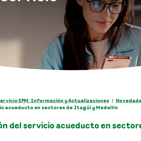
ervicio EPM: Información y Actualizaciones
Novedades
io acueducto en sectores de Itagüí y Medellín
n del servicio acueducto en sectore