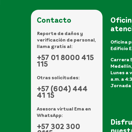
Contacto
Oficin
atenc
Reporte de daños y
verificación de personal,
Oficina p
llama gratis al:
Edificio 
+57 01 8000 415
Carrera 5
115
Medellín
Lunes a v
Otras solicitudes:
a.m. a 4:
Jornada 
+57 (604) 444
41 15
Ver todo
de atenci
Asesora virtual Ema en
WhatsApp:
Disfr
+57 302 300
nuest