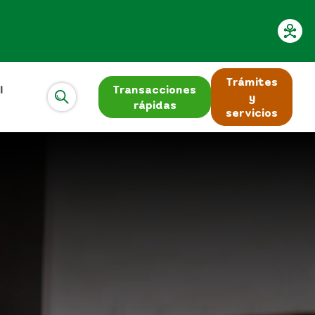
Trámites
l
Transacciones
y
rápidas
servicios