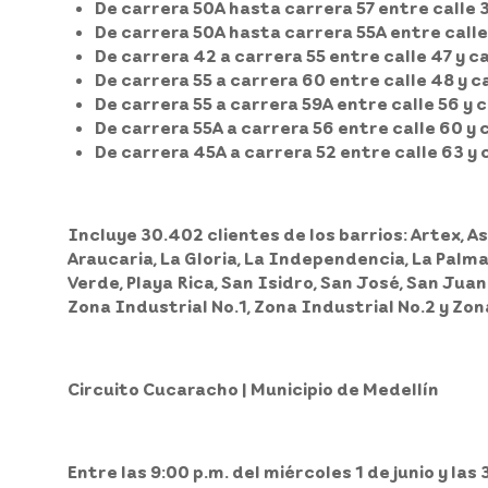
De carrera 50A hasta carrera 57 entre calle 3
De carrera 50A hasta carrera 55A entre calle 
De carrera 42 a carrera 55 entre calle 47 y ca
De carrera 55 a carrera 60 entre calle 48 y ca
De carrera 55 a carrera 59A entre calle 56 y c
De carrera 55A a carrera 56 entre calle 60 y c
De carrera 45A a carrera 52 entre calle 63 y c
Incluye 30.402 clientes
de los barrios: Artex, As
Araucaria, La Gloria, La Independencia, La Palma
Verde, Playa Rica, San Isidro, San José, San Juan
Zona Industrial No.1, Zona Industrial No.2 y Z
Circuito Cucaracho | Municipio de Medellín
Entre las 9:00 p.m. del miércoles 1 de junio y las 