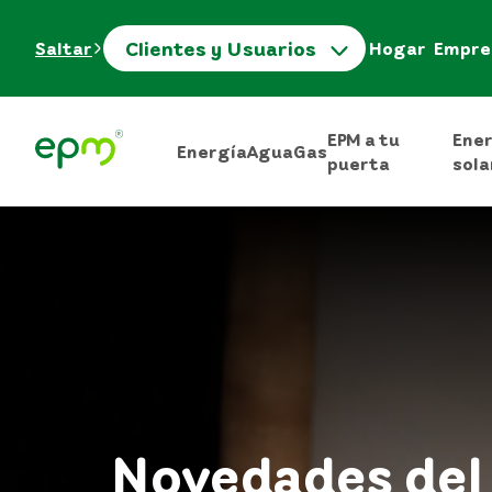
Clientes y Usuarios
Saltar
Hogar
Empre
EPM a tu
Ene
Energía
Agua
Gas
puerta
sola
Novedades del 