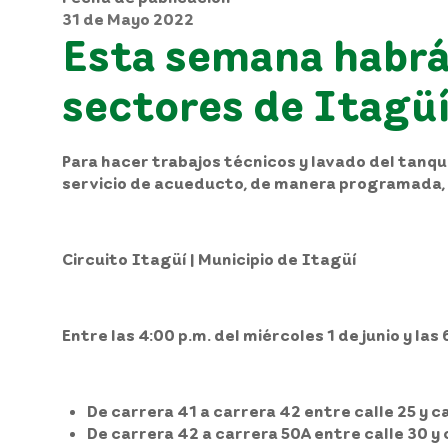
31 de Mayo 2022
Esta semana habrá 
sectores de Itagüí
Para hacer trabajos técnicos y lavado del tanq
servicio de acueducto, de manera programada, 
Circuito Itagüí | Municipio de Itagüí
Entre las 4:00 p.m. del miércoles 1 de junio y las 
De carrera 41 a carrera 42 entre calle 25 y cal
De carrera 42 a carrera 50A entre calle 30 y c