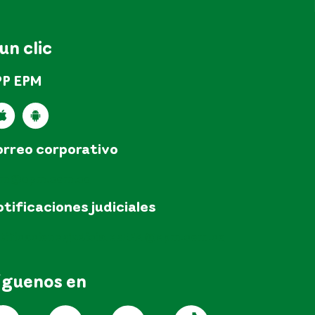
 un clic
PP EPM
rreo corporativo
pm@epm.com.co
tificaciones judiciales
tificacionesjudicialesEPM@epm.com.co
íguenos en