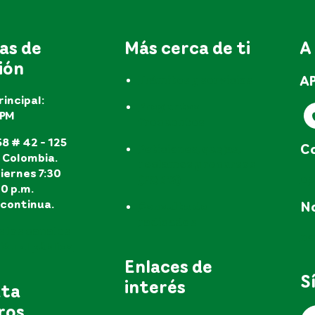
as de
Más cerca de ti
A
ión
A
Trámites y servicios
rincipal:
Preguntas
EPM
frecuentes
8 # 42 - 125
Co
Peticiones, quejas,
, Colombia.
reclamos y recursos
iernes 7:30
e
(PQR'S)
30 p.m.
continua.
No
Consulta de
radicados
s los canales
no
ón al público
Enlaces de
S
interés
uta
ros