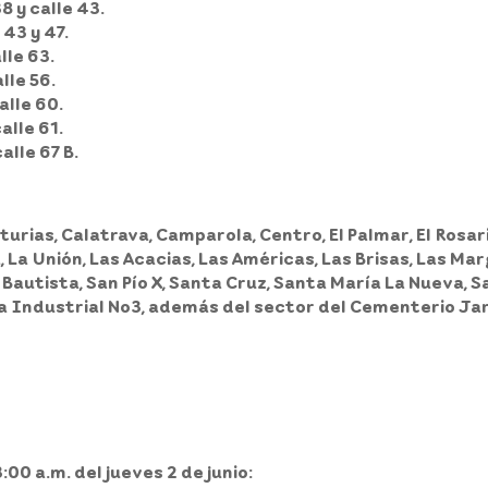
8 y calle 43.
43 y 47.
lle 63.
lle 56.
alle 60.
alle 61.
alle 67 B.
turias, Calatrava, Camparola, Centro, El Palmar, El Rosario
, La Unión, Las Acacias, Las Américas, Las Brisas, Las M
 Bautista, San Pío X, Santa Cruz, Santa María La Nueva, Sa
ona Industrial No3, además del sector del Cementerio J
3:00 a.m. del jueves 2 de junio: