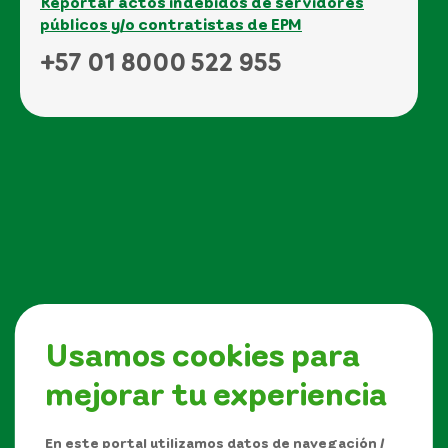
Reportar actos indebidos de servidores
públicos y/o contratistas de EPM
+57 01 8000 522 955
Usamos cookies para
mejorar tu experiencia
Síguenos en
En este portal utilizamos datos de navegación /