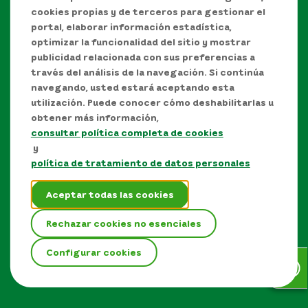
cookies propias y de terceros para gestionar el
portal, elaborar información estadística,
optimizar la funcionalidad del sitio y mostrar
publicidad relacionada con sus preferencias a
través del análisis de la navegación. Si continúa
navegando, usted estará aceptando esta
utilización. Puede conocer cómo deshabilitarlas u
obtener más información,
consultar política completa de cookies
Manual de Derechos de Autor y/o autorización de
y
uso sobre los contenidos
política de tratamiento de datos personales
Política de protección de datos personales
Aceptar todas las cookies
Términos y condiciones del sitio
Rechazar cookies no esenciales
Mapa del sitio
Configurar cookies
EPM © Todos los derechos reservados 2026