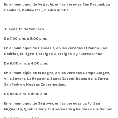
En el
municipio de Vegachí,
en las veredas San Pascual, La
Ganillera, Bellavista y Piedra Ancha.
Jueves 16 de febrero
De 7:00 a.m. a 5:00 p.m.
En el
municipio de Caucasia,
en las veredas El Pando, Los
Delirios, El Tigre 1, El Tigre 2, El Tigre 3 y Puerto Lindo.
De 8:00 a.m. a 4:00 p.m.
En el
municipio de El Bagre,
en las veredas Campo Alegre,
Villa Severa, La Rebatina, Santa Isabel, Bocas de la Zorra,
San Pedro y Negras Intermedias.
De 8:00 a.m. a 4:00 p.m.
En el
municipio de Segovia,
en las veredas La Po, San
Miguelito, Quebradona, El Aporreado y baldíos de la Nación.