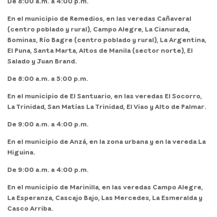
De 8:00 a.m. a 4:00 p.m.
En el
municipio de Remedios,
en las veredas Cañaveral
(centro poblado y rural), Campo Alegre, La Cianurada,
Bominas, Río Bagre (centro poblado y rural), La Argentina,
El Puna, Santa Marta, Altos de Manila (sector norte), El
Salado y Juan Brand.
De 8:00 a.m. a 5:00 p.m.
En el
municipio de El Santuario,
en las veredas El Socorro,
La Trinidad, San Matías La Trinidad, El Viao y Alto de Palmar.
De 9:00 a.m. a 4:00 p.m.
En el
municipio de Anzá,
en la zona urbana y en la vereda La
Higuina.
De 9:00 a.m. a 4:00 p.m.
En el
municipio de Marinilla,
en las veredas Campo Alegre,
La Esperanza, Cascajo Bajo, Las Mercedes, La Esmeralda y
Casco Arriba.