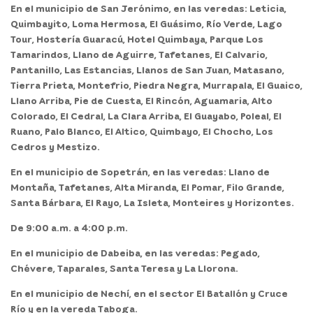
En el
municipio de San Jerónimo,
en las veredas: Leticia,
Quimbayito, Loma Hermosa, El Guásimo, Río Verde, Lago
Tour, Hostería Guaracú, Hotel Quimbaya, Parque Los
Tamarindos, Llano de Aguirre, Tafetanes, El Calvario,
Pantanillo, Las Estancias, Llanos de San Juan, Matasano,
Tierra Prieta, Montefrio, Piedra Negra, Murrapala, El Guaico,
Llano Arriba, Pie de Cuesta, El Rincón, Aguamaria, Alto
Colorado, El Cedral, La Clara Arriba, El Guayabo, Poleal, El
Ruano, Palo Blanco, El Altico, Quimbayo, El Chocho, Los
Cedros y Mestizo.
En el
municipio de Sopetrán,
en las veredas: Llano de
Montaña, Tafetanes, Alta Miranda, El Pomar, Filo Grande,
Santa Bárbara, El Rayo, La Isleta, Monteires y Horizontes.
De 9:00 a.m. a 4:00 p.m.
En el
municipio de Dabeiba,
en las veredas: Pegado,
Chévere, Taparales, Santa Teresa y La Llorona.
En el
municipio de Nechí,
en el sector El Batallón y Cruce
Río y en la vereda Taboga.