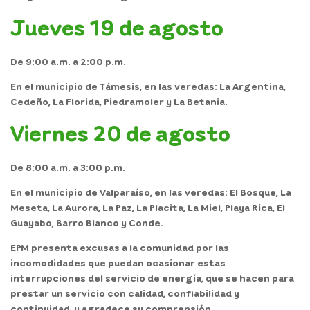
Jueves 19 de agosto
De 9:00 a.m. a 2:00 p.m.
En el
municipio de Támesis,
en las veredas: La Argentina,
Cedeño, La Florida, Piedramoler y La Betania.
Viernes 20 de agosto
De 8:00 a.m. a 3:00 p.m.
En el
municipio de Valparaíso,
en las veredas: El Bosque, La
Meseta, La Aurora, La Paz, La Placita, La Miel, Playa Rica, El
Guayabo, Barro Blanco y Conde.
EPM presenta excusas a la comunidad por las
incomodidades que puedan ocasionar estas
interrupciones del servicio de energía, que se hacen para
prestar un servicio con calidad, confiabilidad y
continuidad, y agradece su comprensión.